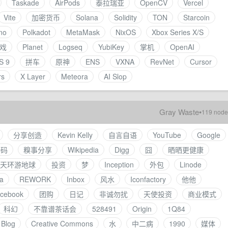
Taskade
AirPods
泰拉瑞亚
OpenCV
Vercel
Vite
加密货币
Solana
Solidity
TON
Starcoin
no
Polkadot
MetaMask
NixOS
Xbox Series X/S
戏
Planet
Logseq
YubiKey
掌机
OpenAI
S 9
拼车
原神
ENS
VXNA
RevNet
Cursor
rs
X Layer
Meteora
AI Slop
Gray Waste
•
119 node
分享创造
Kevin Kelly
自言自语
YouTube
Google
请码
糗事分享
Wikipedia
Digg
囧
晒晒更健康
0 天环游地球
投资
梦
Inception
外包
Linode
a
REWORK
Inbox
风水
Iconfactory
他他
cebook
团购
日记
非诚勿扰
天使投资
商业模式
科幻
不靠谱茶话会
528491
Origin
1Q84
Blog
Creative Commons
水
中二病
1990
媒体