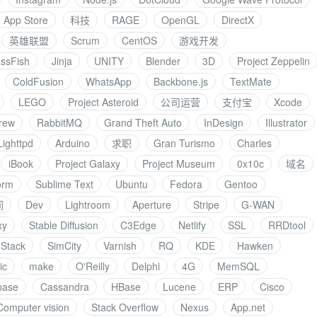
App Store
科技
RAGE
OpenGL
DirectX
英雄联盟
Scrum
CentOS
游戏开发
ssFish
Jinja
UNITY
Blender
3D
Project Zeppelin
ColdFusion
WhatsApp
Backbone.js
TextMate
LEGO
Project Asteroid
公司运营
支付宝
Xcode
rew
RabbitMQ
Grand Theft Auto
InDesign
Illustrator
Lighttpd
Arduino
求职
Gran Turismo
Charles
iBook
Project Galaxy
Project Museum
0x10c
域名
orm
Sublime Text
Ubuntu
Fedora
Gentoo
间
Dev
Lightroom
Aperture
Stripe
G-WAN
xy
Stable Diffusion
C3Edge
Netlify
SSL
RRDtool
Stack
SimCity
Varnish
RQ
KDE
Hawken
ic
make
O'Reilly
Delphi
4G
MemSQL
base
Cassandra
HBase
Lucene
ERP
Cisco
Computer vision
Stack Overflow
Nexus
App.net