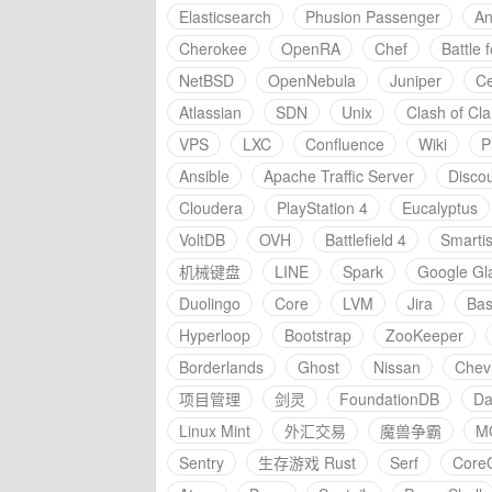
Elasticsearch
Phusion Passenger
A
Cherokee
OpenRA
Chef
Battle 
NetBSD
OpenNebula
Juniper
C
Atlassian
SDN
Unix
Clash of Cl
VPS
LXC
Confluence
Wiki
P
Ansible
Apache Traffic Server
Disco
Cloudera
PlayStation 4
Eucalyptus
VoltDB
OVH
Battlefield 4
Smarti
机械键盘
LINE
Spark
Google Gl
Duolingo
Core
LVM
Jira
Ba
Hyperloop
Bootstrap
ZooKeeper
Borderlands
Ghost
Nissan
Chevr
项目管理
剑灵
FoundationDB
Da
Linux Mint
外汇交易
魔兽争霸
M
Sentry
生存游戏 Rust
Serf
Core