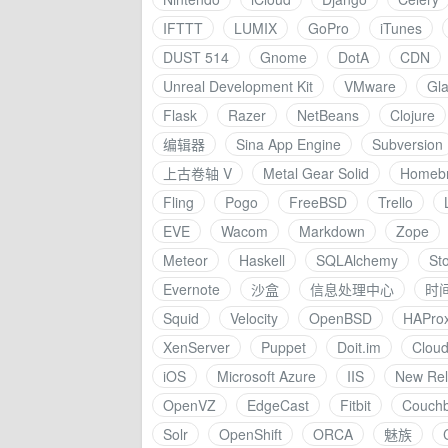
IFTTT
LUMIX
GoPro
iTunes
DUST 514
Gnome
DotA
CDN
Unreal Development Kit
VMware
Gla
Flask
Razer
NetBeans
Clojure
编辑器
Sina App Engine
Subversion
上古卷轴 V
Metal Gear Solid
Homeb
Fling
Pogo
FreeBSD
Trello
EVE
Wacom
Markdown
Zope
Meteor
Haskell
SQLAlchemy
St
Evernote
沙盒
信息处理中心
时
Squid
Velocity
OpenBSD
HAPro
XenServer
Puppet
Doit.im
Cloud
iOS
Microsoft Azure
IIS
New Rel
OpenVZ
EdgeCast
Fitbit
Couch
Solr
OpenShift
ORCA
魅族