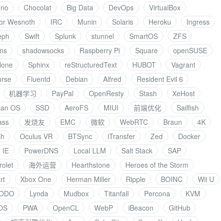
nno
Chocolat
Big Data
DevOps
VirtualBox
for Wesnoth
IRC
Munin
Solaris
Heroku
Ingress
eph
Swift
Splunk
stunnel
SmartOS
ZFS
ans
shadowsocks
Raspberry Pi
Square
openSUSE
lone
Sphinx
reStructuredText
HUBOT
Vagrant
urse
Fluentd
Debian
Alfred
Resident Evil 6
机器学习
PayPal
OpenResty
Stash
XeHost
san OS
SSD
AeroFS
MIUI
前端优化
Sailfish
ass
发烧友
EMC
微软
WebRTC
Braun
4K
sh
Oculus VR
BTSync
iTransfer
Zed
Docker
IE
PowerDNS
Local LLM
Salt Stack
SAP
olet
海外运营
Hearthstone
Heroes of the Storm
rt
Xbox One
Herman Miller
Ripple
BOINC
Wii U
ODO
Lynda
Mudbox
Titanfall
Percona
KVM
OS
PWA
OpenCL
WebP
iBeacon
GitHub