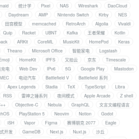
maid
统计学
Pixel
NAS
Wireshark
DaoCloud
Daydream
AMP
Nintendo Switch
Kirby
NES
田宫模型
memcached
RetroArch
Algolia
Vivaldi
Quip
Racket
UBNT
Kafka
王者荣耀
Kotlin
ack
ARKit
CoreML
MusicKit
HomePod
Keras
Theano
Microsoft Office
智能家电
Logstash
Emoji
HomeKit
IPFS
又拍云
京东
Timescale
线充电
Web Dev
IPv6
5G
Google Play
Mastodon
MEC
电动汽车
Battlefield V
Battlefield 系列
Apex Legends
Stadia
TeX
TypeScript
Libra
RSS
雷神之锤系列
夜间模式
Apple Arcade
Z shell
C++
Objective-C
Nebula
GraphQL
文言文编程语言
chOS
PlayStation 5
Neovim
Notion
Godot
iSH
Vapor
Figma
赛博朋克 2077
Eagle
式开发
GameDB
Next.js
Nuxt.js
沙丘