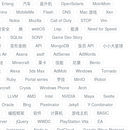
Erlang
汽车
直升机
OpenSolaris
MoinMoin
mino
MobileMe
Flash
DNS
Mac 游戏
Xen
I
Nokia
Mozilla
Call of Duty
STOP
Vim
息安全
熵
webOS
Lisp
能源
Need for Speed
e
SQLite
SONY
Game Dev Story
师
变形金刚
API
MongoDB
饭否 API
小小大星球
 Air
Asana
asdf
AdSense
AdWords
法
Minecraft
莱卡
佳能
尼康
Bento
论
Alexa
3ds Max
AdMob
Windows
Tornado
Ruby
Portal series
罗技
MinIO
iRobot
rcraft
Crysis
Windows Phone
Arch
LLVM
AMD
Intel
NVIDIA
Maya
Svelte
Oracle
Bing
Pixelmator
Jekyll
Y Combinator
编程框架
软件
计算机
游戏主机
BASIC
rver
jQuery
WWDC
PlayStation Vita
EA
Instagram
Node.js
DotCloud
Google Wave Protocol