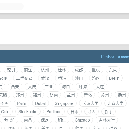
Limbo
•
110 node
深圳
丽江
杭州
桂林
成都
重庆
东京
York
二手交易
武汉
香港
澳门
湾区
Berlin
京
西安
大庆
三亚
海口
珠海
大连
无锡
郑州
福州
济南
兰州
青岛
苏州
扬州
长沙
Paris
Dubai
Singapore
武汉大学
北京大学
Oslo
Stockholm
Portland
日本
寻人
新余
哈尔滨
南昌
保定
铜仁
Chicago
吉林大学
欧洲
英国
美国
瑞典
德国
宁波
硅谷