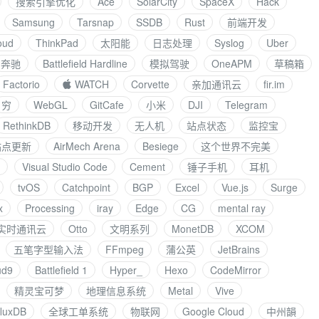
搜索引擎优化
Ace
SolarCity
SpaceX
Hack
Samsung
Tarsnap
SSDB
Rust
前端开发
oud
ThinkPad
太阳能
日志处理
Syslog
Uber
奔驰
Battlefield Hardline
模拟驾驶
OneAPM
草稿箱
Factorio
 WATCH
Corvette
亲加通讯云
fir.im
穷
WebGL
GitCafe
小米
DJI
Telegram
RethinkDB
移动开发
无人机
站点状态
监控宝
 站点更新
AirMech Arena
Besiege
这个世界不完美
Visual Studio Code
Cement
锤子手机
耳机
tvOS
Catchpoint
BGP
Excel
Vue.js
Surge
x
Processing
iray
Edge
CG
mental ray
实时通讯云
Otto
文明系列
MonetDB
XCOM
五笔字型输入法
FFmpeg
蒲公英
JetBrains
ud9
Battlefield 1
Hyper_
Hexo
CodeMirror
精灵宝可梦
地理信息系统
Metal
Vive
fluxDB
全球工单系统
物联网
Google Cloud
中州韻