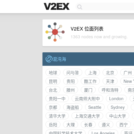
V2EX 位面列表
1363 nodes now and growing.
混沌海
地球
问与答
上海
北京
广州
昆明
贵阳
酷工作
天津
New 
台北
滕州
厦门
呼和浩特
南
贵阳一中
云南师大附中
London
京都
海盗船
Seattle
Sydney
清华大学
上海交通大学
中山大学
岳阳
大理
长春
遵义
西宁
中国科学技术大学
Los Angeles
签证