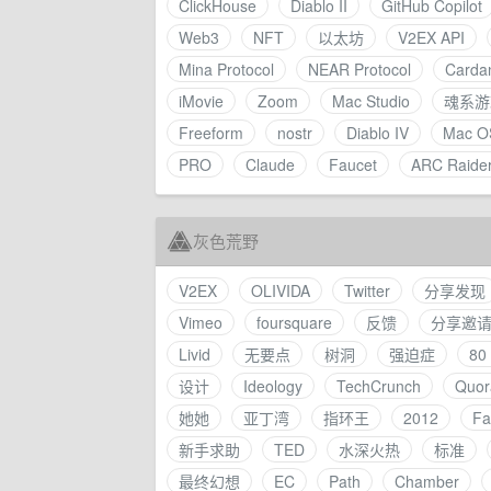
ClickHouse
Diablo II
GitHub Copilot
Web3
NFT
以太坊
V2EX API
Mina Protocol
NEAR Protocol
Carda
iMovie
Zoom
Mac Studio
魂系游
Freeform
nostr
Diablo IV
Mac O
PRO
Claude
Faucet
ARC Raide
灰色荒野
V2EX
OLIVIDA
Twitter
分享发现
Vimeo
foursquare
反馈
分享邀
Livid
无要点
树洞
强迫症
8
设计
Ideology
TechCrunch
Quor
她她
亚丁湾
指环王
2012
Fa
新手求助
TED
水深火热
标准
最终幻想
EC
Path
Chamber