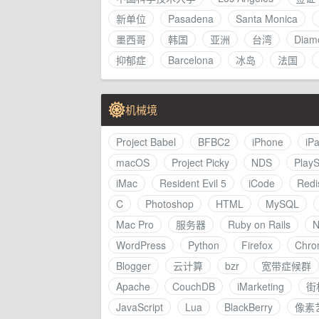
新单位
Pasadena
Santa Monica
墨西哥
韩国
亚洲
台湾
Diam
抑郁症
Barcelona
冰岛
法国
机械境
Project Babel
BFBC2
iPhone
iP
macOS
Project Picky
NDS
PlayS
iMac
Resident Evil 5
iCode
Redi
C
Photoshop
HTML
MySQL
Mac Pro
服务器
Ruby on Rails
N
WordPress
Python
Firefox
Chro
Blogger
云计算
bzr
宽带症候群
Apache
CouchDB
iMarketing
街
JavaScript
Lua
BlackBerry
像素