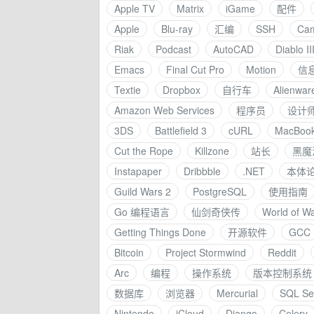
Apple TV
Matrix
iGame
配件
Apple
Blu-ray
汇编
SSH
Ca
Riak
Podcast
AutoCAD
Diablo II
Emacs
Final Cut Pro
Motion
信
Textie
Dropbox
自行车
Alienwar
Amazon Web Services
程序员
设计
3DS
Battlefield 3
cURL
MacBook
Cut the Rope
Killzone
站长
黑魔
Instapaper
Dribbble
.NET
本体
Guild Wars 2
PostgreSQL
使用指南
Go 编程语言
仙剑奇侠传
World of Wa
Getting Things Done
开源软件
GCC
Bitcoin
Project Stormwind
Reddit
Arc
编程
操作系统
版本控制系统
数据库
浏览器
Mercurial
SQL Se
Nintendo
iCloud
Django
Celery