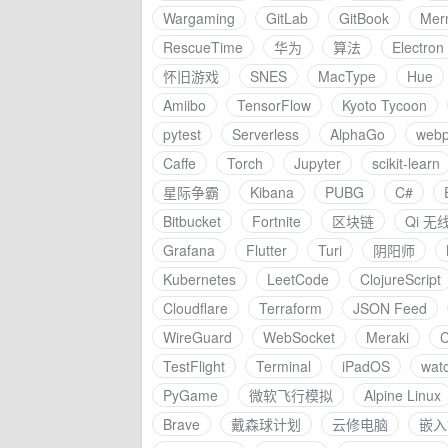
Wargaming
GitLab
GitBook
Mer
RescueTime
华为
算法
Electron
怀旧游戏
SNES
MacType
Hue
Amiibo
TensorFlow
Kyoto Tycoon
pytest
Serverless
AlphaGo
webp
Caffe
Torch
Jupyter
scikit-learn
星际争霸
Kibana
PUBG
C#
Bitbucket
Fortnite
区块链
Qi 无
Grafana
Flutter
Turi
阴阳师
Kubernetes
LeetCode
ClojureScript
Cloudflare
Terraform
JSON Feed
WireGuard
WebSocket
Meraki
TestFlight
Terminal
iPadOS
wat
PyGame
微软飞行模拟
Alpine Linux
Brave
戴森球计划
云修电脑
嵌入