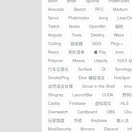
Atom
Bose
Sputnik
PowerShell
Avocado
Sketch
RFC
Medium
Servo
Phabricator
bong
LeanCl
Twitch
Notes
OpenWrt
福特
Angular
Tesla
Destiny
Waze
Coding
路由器
GDG
Ping++
React
奇妙清单
 Pay
Ionic
Polymer
Mesos
Udacity
V2EX
行车记录仪
Surface
Qt
Synology
SmokePing
Elixir 编程语言
HubSpot
自然语言处理
Ghost in the Shell
tmu
Stingray
LaunchBar
CUDA
野狗
Caddy
Firebase
虚拟现实
HLS
Overwatch
Cardboard
OBS
Clo
玩家国度
华硕
Keybase
输入法
ModSecurity
Monero
Discord
In