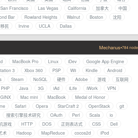
San Francisco
Las Vegas
California
加拿大
中国
ond Bar
Rowland Heights
Walnut
Boston
沈阳
移民
Irvine
UCLA
Dallas
Mechanus
•
784 node
ad
MacBook Pro
Linux
iDev
Google App Engine
tation 3
Xbox 360
PSP
Wii
Kindle
Android
s
Steam
NoSQL
硬件
Adobe
游戏
互联网
PHP
Java
3G
iAd
iLife
iWork
VPN
GINX
Mac mini
MacBook
Medal of Honor
me
Safari
Opera
StarCraft 2
OpenStack
git
搜索引擎技术研究
OAuth
Perl
Scala
io
机游戏
HTTP
DOS
正则表达式
CSS
Dell
艺术
Hadoop
MapReduce
cocos2d
iPod