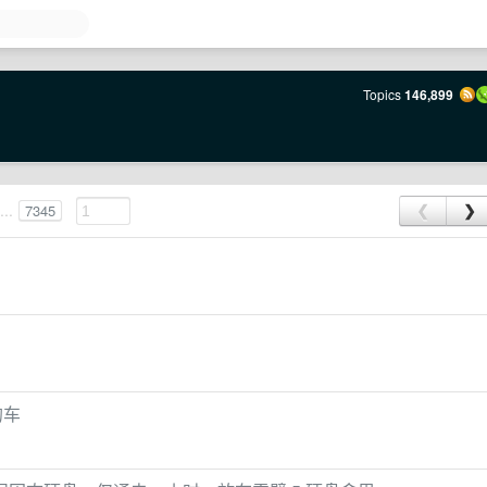
Topics
146,899
...
7345
❮
❯
 的车