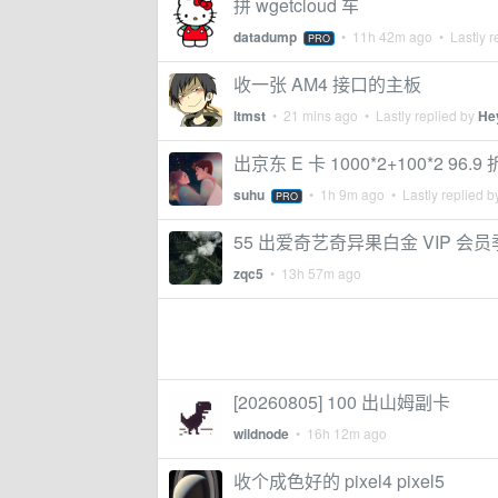
拼 wgetcloud 车
datadump
•
11h 42m ago
• Lastly r
PRO
收一张 AM4 接口的主板
ltmst
•
21 mins ago
• Lastly replied by
He
出京东 E 卡 1000*2+100*2 96.9
suhu
•
1h 9m ago
• Lastly replied 
PRO
55 出爱奇艺奇异果白金 VIP 会
zqc5
•
13h 57m ago
[20260805] 100 出山姆副卡
wildnode
•
16h 12m ago
收个成色好的 pixel4 pixel5