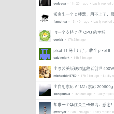
sodesga
•
11h 20m ago
• Lastly replied 
搬家出一个 z 楼器，用不上了，
flamehua
•
13h 40m ago
• Lastly replied 
收一个支持 7 代 CPU 的主板
coolair
•
17h 28m ago
pixel 11 马上出了，收个 pixel 9
calvinclark
•
14h 54m ago
出原装美版联想拯救者创世 400W
michaeldef8750
•
17h 31m ago
• Lastly r
出自用索尼 A1M2+索尼 200600g
xiangbohua
•
15h 58m ago
• Lastly repli
想求一个华住会金卡邀请，感谢
qwertyer
•
23h 27m ago
• Lastly replied 