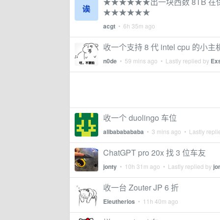
★★★★★★出一块西数 8TB 
★★★★★★
acgt
•
6h 35m ago
收一个支持 8 代 intel cpu 的小
n0de
•
59 mins ago
• Lastly replied by
Exs
收一个 duolingo 车位
alibababababa
•
3 mins ago
• Lastly repl
ChatGPT pro 20x 找 3 位车友
jonty
•
10h 31m ago
• Lastly replied by
jo
收一台 Zouter JP 6 折
Eleutherios
•
11h 40m ago