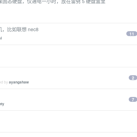
在保固态硬盘，仅通电一小时，放在雷劈 5 硬盘盒里
主机，比如联想 nec8
11
i
2
ied by
ayangshaw
7
nty