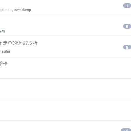
1
eplied by
datadump
9
yzg
 折 走鱼的话 97.5 折
8
by
suhu
员季卡
12