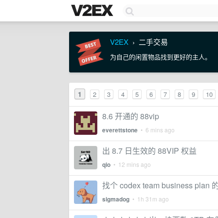
V2EX
二手交易
›
为自己的闲置物品找到更好的主人。
1
2
3
4
5
6
7
8
9
10
8.6 开通的 88vip
everettstone
•
6 mins ago
出 8.7 日生效的 88VIP 权益
qio
•
12 mins ago
找个 codex team business plan
sigmadog
•
1h 31m ago