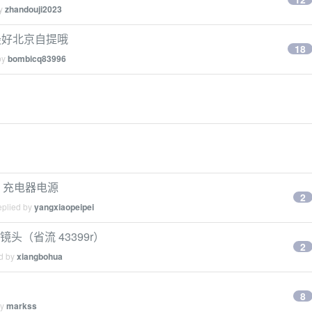
by
zhandouji2023
最好北京自提哦
18
by
bombicq83996
 充电器电源
2
eplied by
yangxiaopeipei
 镜头（省流 43399r）
2
ed by
xiangbohua
！
8
by
markss