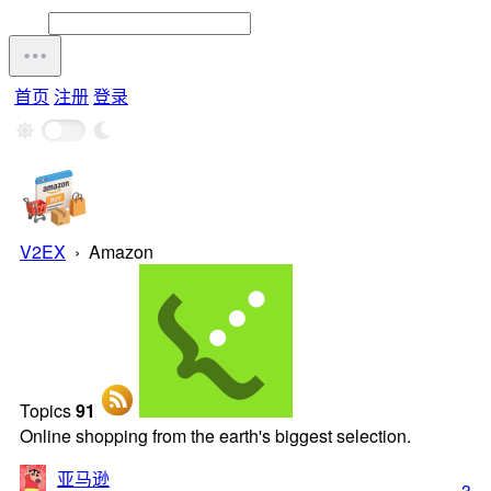
首页
注册
登录
V2EX
›
Amazon
Topics
91
Online shopping from the earth's biggest selection.
亚马逊
3