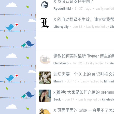
X 身份认证支持中国了
RyougiShiki
•
3h 37m ago
• Lastly replie
X 的自动翻译不生效，请大家我
LibertyLily
•
Jun 13
• Lastly replied by
Lib
请教如何实时监听 Twitter 
blackboxo
•
Jun 12
• Lastly replied by
xia
迫切需要一个 X 上的 ai 识别推
Mmnni
•
Jun 10
• Lastly replied by
Mmnni
x(推特) 大家是如何充值的 premi
Seck
•
Jun 17
• Lastly replied by
kirieiev
X 页面里面的 Grok 一直用不