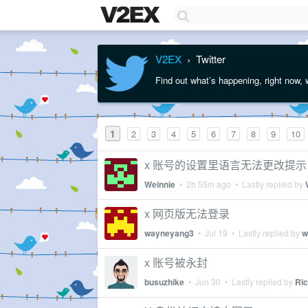
V2EX
Twitter
›
Find out what’s happening, right now, 
1
2
3
4
5
6
7
8
9
10
x 账号的设置里语言无法更改提示 try ag
Weinnie
•
2h 55m ago
• Lastly replied by
x 网页版无法登录
wayneyang3
•
Jul 19
• Lastly replied by
w
x 账号被永封
busuzhike
•
Jun 30
• Lastly replied by
Ri