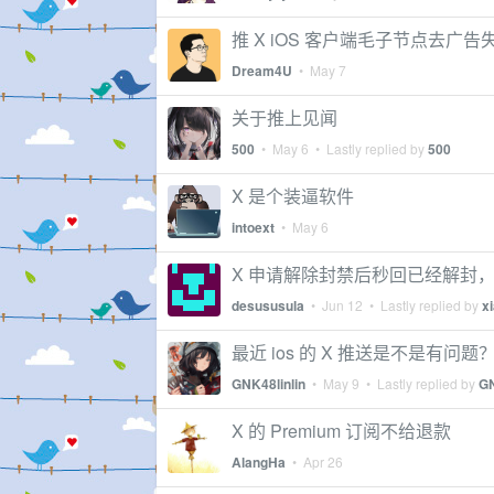
推 X iOS 客户端毛子节点去广
Dream4U
•
May 7
关于推上见闻
500
•
May 6
• Lastly replied by
500
X 是个装逼软件
intoext
•
May 6
X 申请解除封禁后秒回已经解封
desususula
•
Jun 12
• Lastly replied by
x
最近 ios 的 X 推送是不是有问题
GNK48linlin
•
May 9
• Lastly replied by
GN
X 的 Premium 订阅不给退款
AlangHa
•
Apr 26