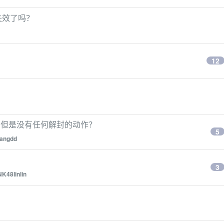
告失效了吗？
12
，但是没有任何解封的动作？
5
iangdd
？
3
K48linlin