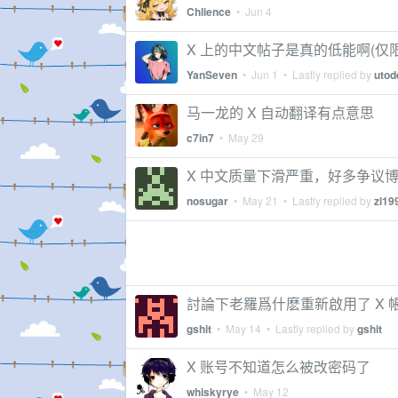
Chlience
•
Jun 4
X 上的中文帖子是真的低能啊(仅限 
YanSeven
•
Jun 1
• Lastly replied by
utod
马一龙的 X 自动翻译有点意思
c7in7
•
May 29
X 中文质量下滑严重，好多争议博
nosugar
•
May 21
• Lastly replied by
zl19
討論下老羅爲什麽重新啟用了 X 
gshit
•
May 14
• Lastly replied by
gshit
X 账号不知道怎么被改密码了
whiskyrye
•
May 12