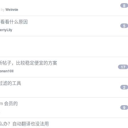
8
d by
Weinnie
帮看看什么原因
5
ertyLily
博主的新帖子，比较稳定便宜的方案
17
onan10ll
文过滤的工具
2
um 会员的
9
k
了怎么办？自动翻译也没法用