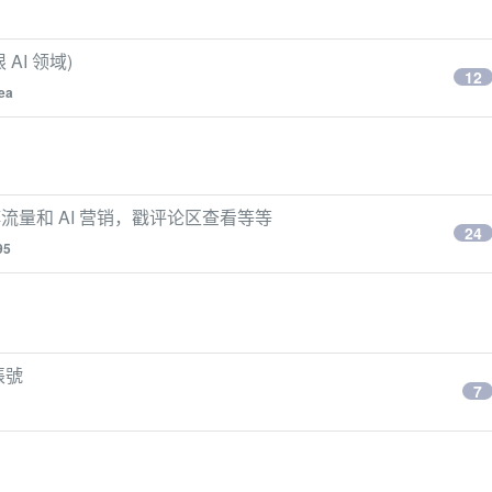
AI 领域)
12
ea
流量和 AI 营销，戳评论区查看等等
24
95
帳號
7