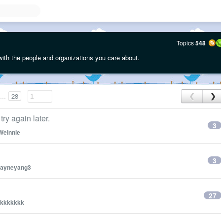
Topics
548
with the people and organizations you care about.
...
28
❮
❯
ain later.
3
Weinnie
3
ayneyang3
27
ckkkkkkk