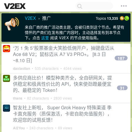
V2EX
推广
Topics
13,335
›
来自厂商的推广活动类主题，会被归类到这个节点。希望有
情怀的产商们在发布推广内容时，主动选择发布到本节点
下。点击
这里
阅读 V2EX 的节点使用指南。
“万 1 免 5”股票基金大笑脸低佣开户，抽键盘迈从
Ace 68 V2；鼠标迈从 A7 V3 PRO+。 [8.3 日
187
~8.10 日]
daxiaolian
• 535 characters • 4044 views
多供应商比价！模型种类齐全，全自研网关，提
供稳定和极具性价比的 API，快来使劲蹬最便宜
31
的、最稳定的 Token！
thans
• 82 characters • 2830 views
智友社上新啦， Super Grok Heavy 特殊渠道 季
卡直充服务（质保激活，卡密自助充值服务），
欢迎您的试用反馈！
Ai2You
• 243 characters • 69 views