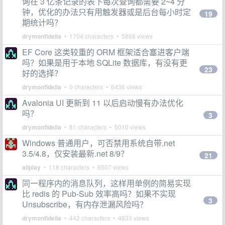
询在 3 亿条记录的表下每次查询都需要 2~4 分
钟，优化的办法只有用触发器或是后台每小时定
19
期统计吗？
drymonfidelia
• 1704 characters • 5868 views
EF Core 这类较重的 ORM 框架适合塞进客户端
吗？如果是用于本地 SQLite 数据库，有没有更
23
好的选择？
drymonfidelia
• 0 characters • 6436 views
Avalonia UI 更新到 11 以后启动慢有办法优化
吗？
3
drymonfidelia
• 81 characters • 5010 views
Windows 普通用户，可否禁用系统自带.net
3.5/4.8，仅安装最新.net 8/9？
21
allplay
• 118 characters • 6507 views
同一程序内的消息队列，这样用单例的简易实现
比 redis 的 Pub-Sub 效率高吗？如果不实现
3
Unsubscribe，有内存泄漏风险吗？
drymonfidelia
• 442 characters • 4833 views