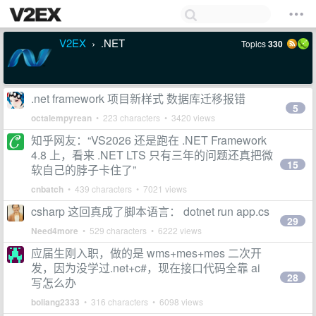
V2EX
.NET
Topics
330
›
.net framework 项目新样式 数据库迁移报错
5
octalempyrean
• 223 characters • 3420 views
知乎网友：“VS2026 还是跑在 .NET Framework
4.8 上，看来 .NET LTS 只有三年的问题还真把微
15
软自己的脖子卡住了”
cnbatch
• 439 characters • 7021 views
csharp 这回真成了脚本语言： dotnet run app.cs
29
Need4more
• 529 characters • 6222 views
应届生刚入职，做的是 wms+mes+mes 二次开
发，因为没学过.net+c#，现在接口代码全靠 ai
28
写怎么办
boliang2333
• 316 characters • 6098 views