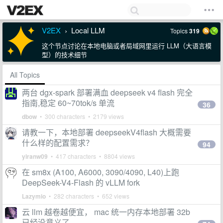
V2EX
Local LLM
Topics
319
›
这个节点讨论在本地电脑或者局域网里运行 LLM（大语言模
型）的技术细节
All Topics
两台 dgx-spark 部署满血 deepseek v4 flash 完全
指南,稳定 60~70tok/s 单流
36
dbow
• 300 characters • 2179 views
请教一下，本地部署 deepseekV4flash 大概需要
什么样的配置需求？
94
yiranw09
• 417 characters • 8804 views
在 sm8x (A100, A6000, 3090/4090, L40)上跑
DeepSeek-V4-Flash 的 vLLM fork
Lazymio
• 282 characters • 652 views
云 llm 越卷越便宜， mac 统一内存本地部署 32b
已经没意义了