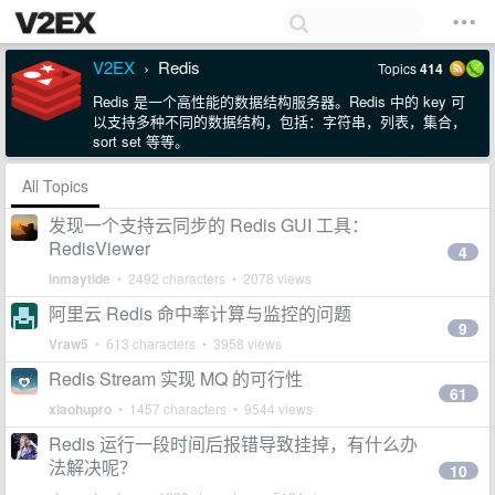
V2EX
Redis
Topics
414
›
Redis 是一个高性能的数据结构服务器。Redis 中的 key 可
以支持多种不同的数据结构，包括：字符串，列表，集合，
sort set 等等。
All Topics
发现一个支持云同步的 Redis GUI 工具：
RedisViewer
4
inmaytide
• 2492 characters • 2078 views
阿里云 Redis 命中率计算与监控的问题
9
Vraw5
• 613 characters • 3958 views
Redis Stream 实现 MQ 的可行性
61
xiaohupro
• 1457 characters • 9544 views
Redis 运行一段时间后报错导致挂掉，有什么办
法解决呢？
10