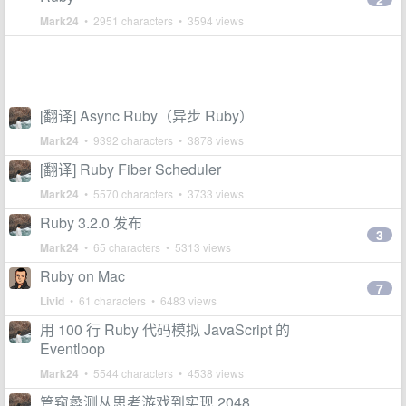
Mark24
• 2951 characters • 3594 views
[翻译] Async Ruby（异步 Ruby）
Mark24
• 9392 characters • 3878 views
[翻译] Ruby Fiber Scheduler
Mark24
• 5570 characters • 3733 views
Ruby 3.2.0 发布
3
Mark24
• 65 characters • 5313 views
Ruby on Mac
7
Livid
• 61 characters • 6483 views
用 100 行 Ruby 代码模拟 JavaScript 的
Eventloop
Mark24
• 5544 characters • 4538 views
管窥蠡测从思考游戏到实现 2048