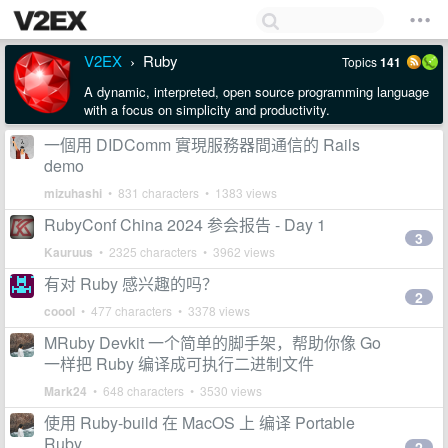
V2EX
Ruby
Topics
141
›
A dynamic, interpreted, open source programming language
with a focus on simplicity and productivity.
一個用 DIDComm 實現服務器間通信的 Rails
demo
mizuhashi
• 831 characters • 1383 views
RubyConf China 2024 参会报告 - Day 1
3
Kauruus
• 2325 characters • 3962 views
有对 Ruby 感兴趣的吗？
2
coool
• 477 characters • 3378 views
MRuby Devkit 一个简单的脚手架，帮助你像 Go
一样把 Ruby 编译成可执行二进制文件
Mark24
• 648 characters • 3530 views
使用 Ruby-build 在 MacOS 上 编译 Portable
Ruby
2