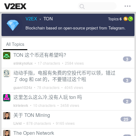
V2EX
TON
Topics
6
›
Blockchain based on open-source project from Telegram.
All Topics
TON 这个币还有希望吗?
3
stinkytofux
• 17 characters • 2584 views
动动手指，电报有免费的空投代币可以领，错过
了 dog 和 cat 的，不要错过这个啦
3
guan1024z
• 78 characters • 4045 views
这里怎么这么冷,没有人玩 ton 吗
2
kirieievk
• 10 characters • 3458 views
关于 TON Mining
25
Livid
• 878 characters • 9165 views
The Open Network