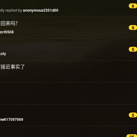
6
tly replied by
anonymous2351d00
会回来吗？
9
zcf0508
5
czfy
国军接近事实了
5
hw617097669
35