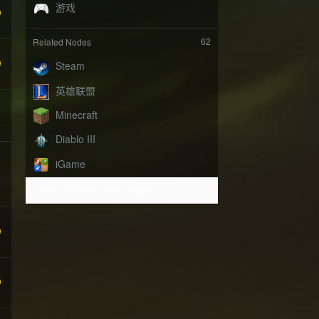
62
Related Nodes
Show 57 more related nodes