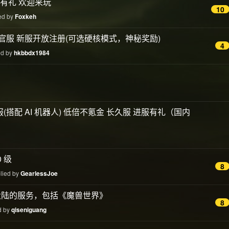
人有礼 欢迎来玩
10
ied by
Foxkeh
旧世仿官服 新服开放注册(可选硬核模式，神秘奖励)
4
ed by
hkbbdx1984
(搭配 AI 机器人) 低倍不氪金 长久服 进服有礼（国内
 级
8
plied by
GearlessJoe
大陆的服务，包括《魔兽世界》
8
d by
qiseniguang