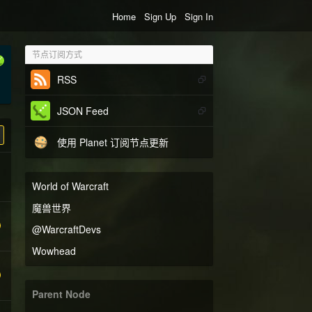
Home
Sign Up
Sign In
节点订阅方式
RSS
JSON Feed
使用 Planet 订阅节点更新
World of Warcraft
魔兽世界
@WarcraftDevs
Wowhead
Parent Node