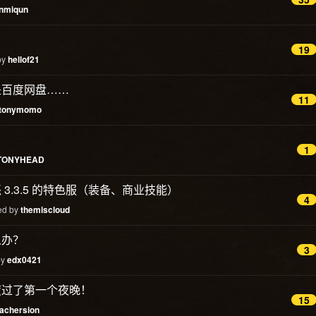
nmiqun
19
by
hellof21
是百度网盘……
11
tonymomo
1
TONYHEAD
3.3.5 的特色服（装备、商业技能）
4
ied by
themiscloud
么办？
3
by
edx0421
度过了第一个夜晚！
15
achersion