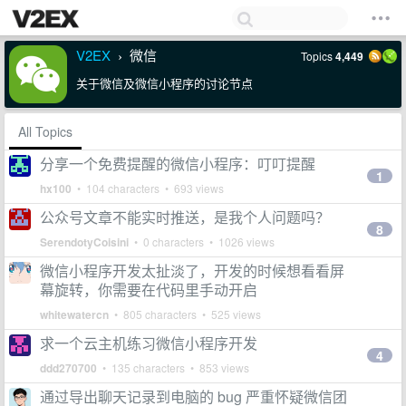
V2EX
微信
Topics
4,449
›
关于微信及微信小程序的讨论节点
All Topics
分享一个免费提醒的微信小程序：叮叮提醒
1
hx100
• 104 characters • 693 views
公众号文章不能实时推送，是我个人问题吗？
8
SerendotyCoisini
• 0 characters • 1026 views
微信小程序开发太扯淡了，开发的时候想看看屏
幕旋转，你需要在代码里手动开启
whitewatercn
• 805 characters • 525 views
求一个云主机练习微信小程序开发
4
ddd270700
• 135 characters • 853 views
通过导出聊天记录到电脑的 bug 严重怀疑微信团