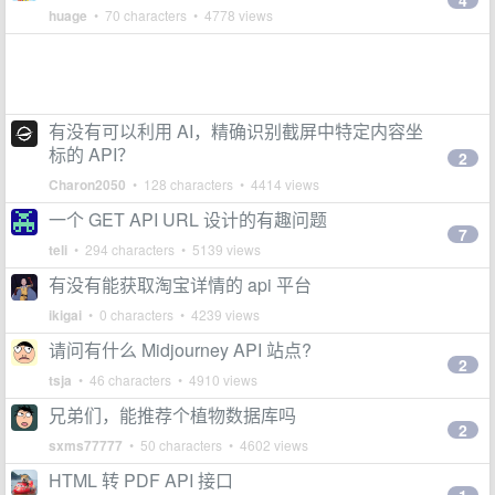
4
huage
• 70 characters • 4778 views
有没有可以利用 AI，精确识别截屏中特定内容坐
标的 API？
2
Charon2050
• 128 characters • 4414 views
一个 GET API URL 设计的有趣问题
7
teli
• 294 characters • 5139 views
有没有能获取淘宝详情的 api 平台
ikigai
• 0 characters • 4239 views
请问有什么 Midjourney API 站点?
2
tsja
• 46 characters • 4910 views
兄弟们，能推荐个植物数据库吗
2
sxms77777
• 50 characters • 4602 views
HTML 转 PDF API 接口