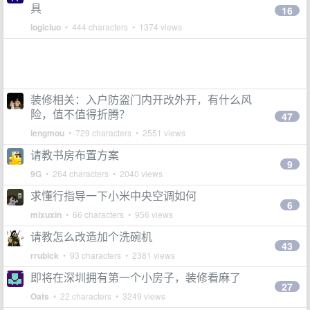
具
16
logicluo
• 444 characters • 1374 views
装修相关：入户防盗门内开改外开，有什么风
险，值不值得折腾？
47
lengmou
• 729 characters • 2551 views
请教书房布置方案
9
9G
• 264 characters • 2040 views
求懂行指导一下小米中央空调如何
6
mixuxin
• 66 characters • 956 views
请教怎么改造加个洗碗机
43
rrubick
• 93 characters • 2381 views
即将在深圳拥有第一个小房子，装修看麻了
27
Oats
• 22 characters • 3249 views