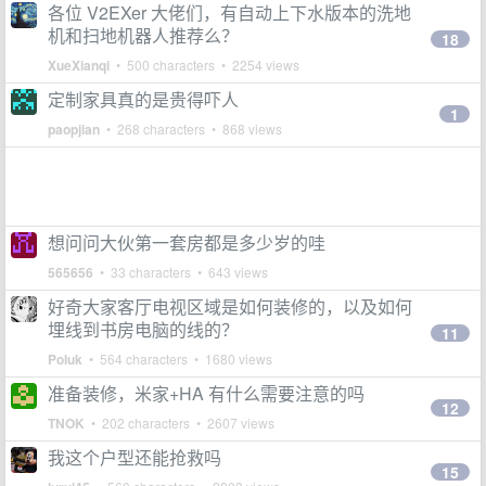
各位 V2EXer 大佬们，有自动上下水版本的洗地
机和扫地机器人推荐么？
18
XueXianqi
• 500 characters • 2254 views
定制家具真的是贵得吓人
1
paopjian
• 268 characters • 868 views
想问问大伙第一套房都是多少岁的哇
565656
• 33 characters • 643 views
好奇大家客厅电视区域是如何装修的，以及如何
埋线到书房电脑的线的？
11
Poluk
• 564 characters • 1680 views
准备装修，米家+HA 有什么需要注意的吗
12
TNOK
• 202 characters • 2607 views
我这个户型还能抢救吗
15