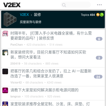
V2EX
装修
Topics
454
›
房屋装饰与装修
时隔半年， [打算入手小米电器全家桶，有什么需
要避雷的品吗？] 装修反馈
6
PanChan
• 423 characters • 514 views
新家装修完毕，目前只差客厅不知道如何买软
装，想问大家看法
3
250419
• 56 characters • 885 views
把客厅的茶几和组合沙发扔了，拉上 AI 一起重新
改造了一番，效果家里人很满意
24
Victor42
• 68 characters • 4243 views
请教下大家是如何解决展示柜电源问题的
langruo
• 105 characters • 925 views
家里软装求推荐全屋定制、沙发、床、床垫、灯