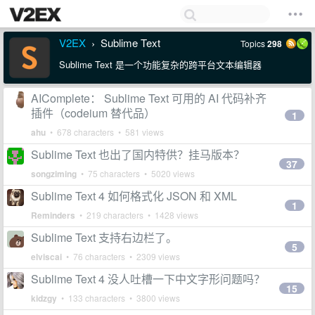
V2EX
Sublime Text
Topics
298
›
Sublime Text 是一个功能复杂的跨平台文本编辑器
AIComplete： Sublime Text 可用的 AI 代码补齐
插件（codeium 替代品）
1
ahu
• 678 characters • 581 views
Sublime Text 也出了国内特供？挂马版本？
37
songziming
• 75 characters • 5020 views
Sublime Text 4 如何格式化 JSON 和 XML
1
Reminders
• 219 characters • 1428 views
Sublime Text 支持右边栏了。
5
elviscai
• 76 characters • 2309 views
Sublime Text 4 没人吐槽一下中文字形问题吗？
15
kidzgy
• 133 characters • 3800 views