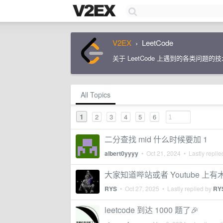
V2EX
LeetCode
›
关于 LeetCode 上遇到的各类问题的
All Topics
1
2
3
4
5
6
二分查找 mid 什么时候要加 1
albert0yyyy
•
Oct 21, 2024
• Lastly repli
大家知道哔站或者 Youtube 上有
RYS
•
Oct 27, 2025
• Lastly replied by
RY
leetcode 到达 1000 题了🎉