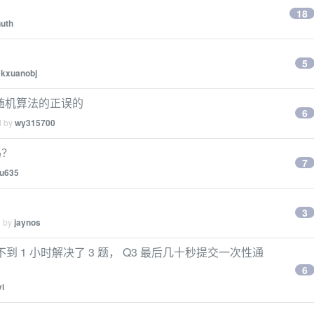
18
uth
5
y
kxuanobj
判断随机算法的正误的
6
d by
wy315700
吗？
7
u635
3
d by
jaynos
270 不到 1 小时解决了 3 题， Q3 最后几十秒提交一次性通
6
i