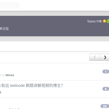
Topics
119
技术讨论
❮
❯
1
ed by
litmxs
木有出 leetcode 刷题讲解视频的博主？
6
S
26