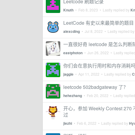
Leetcode 刷题记录
Knuth
•
Feb 8, 2023
• Lastly replied by
Kn
LeetCode 有史以来最简单的题目
alexcding
•
Jul 8, 2022
• Lastly replied b
一直很好奇 leetcode 是怎么
eastphoton
•
Jun 26, 2022
• Lastly replie
你们会在意执行用时和内存消耗
jaggle
•
Apr 11, 2022
• Lastly replied by
C
leetcode 502badgateway 了？
hehezhang
•
Feb 20, 2022
• Lastly replie
开心，参加 Weekly Contest 
过
jiezhi
•
Feb 6, 2022
• Lastly replied by
Hyv