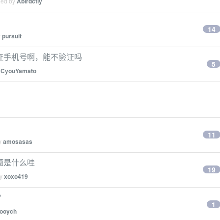
ied by
Abirdcfly
14
y
pursuit
要验证手机号啊，能不验证吗
5
y
CyouYamato
11
by
amosasas
 题是什么哇
19
by
xoxo419
？
1
ooych