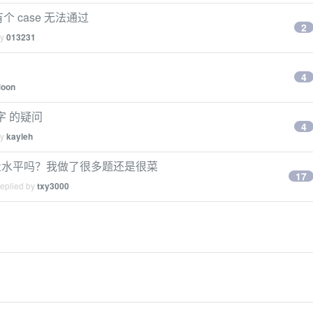
有个 case 无法通过
2
by
013231
4
oon
数字 的疑问
4
by
kayleh
量水平吗？我做了很多题还是很菜
17
replied by
txy3000