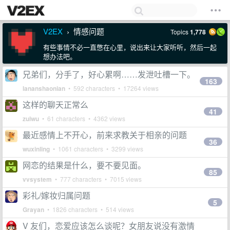
V2EX
情感问题
Topics
1,778
›
有些事情不必一直憋在心里，说出来让大家听听，然后一起
想办法吧。
兄弟们，分手了，好心累啊……发泄吐槽一下。
163
lananshaonian
• 592 characters • 17264 views
这样的聊天正常么
41
zuiwu
• 61 characters • 4362 views
最近感情上不开心，前来求教关于相亲的问题
36
wuxinling
• 1061 characters • 3299 views
网恋的结果是什么，要不要见面。
85
vvsystem
• 777 characters • 7015 views
彩礼/嫁妆归属问题
5
Grayan
• 1826 characters • 514 views
V 友们，恋爱应该怎么谈呢？女朋友说没有激情