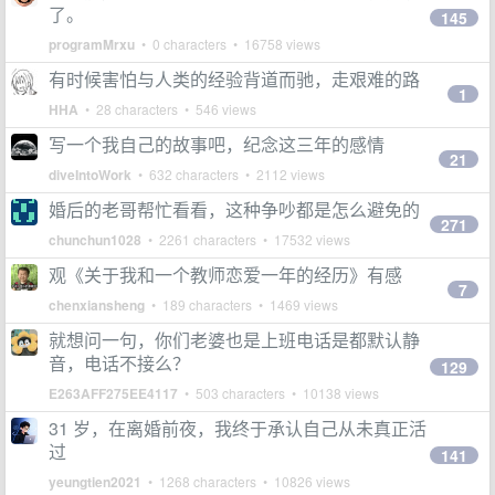
了。
145
programMrxu
• 0 characters • 16758 views
有时候害怕与人类的经验背道而驰，走艰难的路
1
HHA
• 28 characters • 546 views
​写一个我自己的故事吧，纪念这三年的感情
21
diveIntoWork
• 632 characters • 2112 views
婚后的老哥帮忙看看，这种争吵都是怎么避免的
271
chunchun1028
• 2261 characters • 17532 views
观《关于我和一个教师恋爱一年的经历》有感
7
chenxiansheng
• 189 characters • 1469 views
就想问一句，你们老婆也是上班电话是都默认静
音，电话不接么？
129
E263AFF275EE4117
• 503 characters • 10138 views
31 岁，在离婚前夜，我终于承认自己从未真正活
过
141
yeungtien2021
• 1268 characters • 10826 views