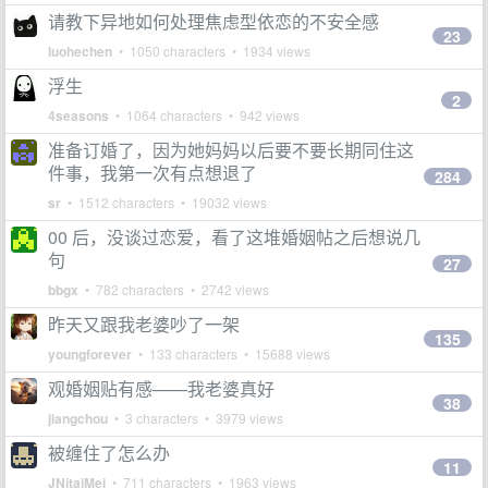
请教下异地如何处理焦虑型依恋的不安全感
23
luohechen
• 1050 characters • 1934 views
浮生
2
4seasons
• 1064 characters • 942 views
准备订婚了，因为她妈妈以后要不要长期同住这
件事，我第一次有点想退了
284
sr
• 1512 characters • 19032 views
00 后，没谈过恋爱，看了这堆婚姻帖之后想说几
句
27
bbgx
• 782 characters • 2742 views
昨天又跟我老婆吵了一架
135
youngforever
• 133 characters • 15688 views
观婚姻贴有感——我老婆真好
38
jiangchou
• 3 characters • 3979 views
被缠住了怎么办
11
JNitaiMei
• 711 characters • 1963 views