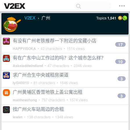
V2EX
广州
Topics
1,541
›
有没有广州老铁推荐一下附近的宝藏小店
17
HAPPYISOKA
• 43 characters • 1514 views
有在广东中山工作过的吗？这个城市怎么样？
10
Askeladdwindland
• 47 characters • 2348 views
求广州合生中央城租房渠道
3
lyf340010
• 81 characters • 1546 views
广州黄埔区香雪地铁上盖公寓出租
3
matthewzhong
• 797 characters • 1574 views
找广州火车站周边的合租
lewiet
• 138 characters • 1348 views