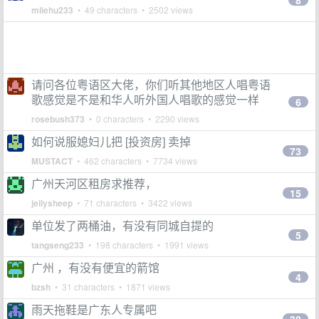
8
mliehu233
• 49 characters • 2502 views
请问各位粤语区大佬，你们听其他地区人唱粤语
歌感觉是不是和华人听外国人唱歌的感觉一样
6
rosebush373
• 0 characters • 2290 views
如何说服媳妇儿把 [投资房] 卖掉
73
MUSTACT
• 462 characters • 7734 views
广州天河区租房求推荐，
15
jellysheep
• 71 characters • 3422 views
单位发了两桶油，有没有同城自提的
5
tangseng233
• 198 characters • 1991 views
广州 ，有没有便宜的箭馆
4
bzsh
• 31 characters • 1871 views
雨天拖鞋是广东人专属吧