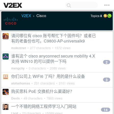
V2EX
Cisco
Topics
8
›
请问哪位有 cisco 账号帮忙下个固件吗？或者已
有的老备份也可。C9800-AP-universalk9
molezznet
• 277 characters • 1572 views
谁有这个 cisco anyconnect secure mobility 4.X
支持 WIN10 的可以提供一下吗
2
mengcity
• 0 characters • 2088 views
你们公司上 WiFi6 了吗？用的是什么设备
3
alohathomas
• 231 characters • 3101 views
购买思科 PoE 交换机什么渠道好？
Devin
• 49 characters • 7863 views
一个不错的网络工程师学习入门网站
14
Livid
• 23 characters • 15589 views