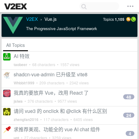
V2EX
Vue.js
Topics
1,105
›
The Progressive JavaScript Framework
All Topics
AI 特效
taobeer
• 68 characters • 1557 views
shadcn-vue-admin 已升级至 vite8
Whbbit1999
• 209 characters • 2342 views
我真的要放弃 Vue，改用 React 了
48
jsiwa
• 376 characters • 9577 views
请问 vue3 的 onclick 和 @click 有什么区别
24
zhengfan2016
• 117 characters • 6405 views
求推荐美观、功能全的 vue AI chat 组件
4
unt
• 27 characters • 3259 views