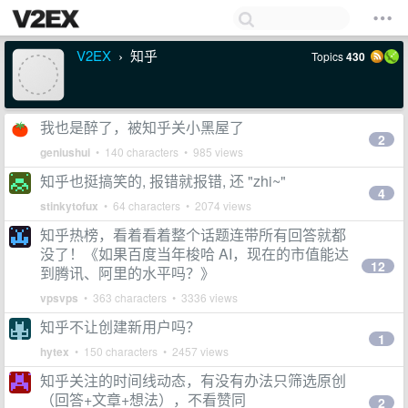
V2EX
知乎
Topics
430
›
我也是醉了，被知乎关小黑屋了
2
geniushui
• 140 characters • 985 views
知乎也挺搞笑的, 报错就报错, 还 "zhi~"
4
stinkytofux
• 64 characters • 2074 views
知乎热榜，看着看着整个话题连带所有回答就都
没了！《如果百度当年梭哈 AI，现在的市值能达
12
到腾讯、阿里的水平吗？》
vpsvps
• 363 characters • 3336 views
知乎不让创建新用户吗？
1
hytex
• 150 characters • 2457 views
知乎关注的时间线动态，有没有办法只筛选原创
（回答+文章+想法），不看赞同
2