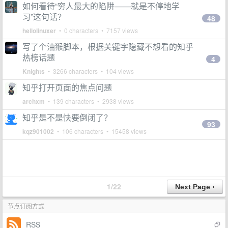
如何看待“穷人最大的陷阱——就是不停地学
习”这句话？
48
hellolinuxer
• 0 characters • 7157 views
写了个油猴脚本，根据关键字隐藏不想看的知乎
热榜话题
4
Knights
• 3266 characters • 104 views
知乎打开页面的焦点问题
archxm
• 139 characters • 2938 views
知乎是不是快要倒闭了？
93
kqz901002
• 106 characters • 15458 views
1/22
节点订阅方式
RSS