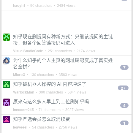
haoyh1
• 90 characters • 2484 views
知乎现在删提问有种新方式：只删该提问的主链
接，但各个回答链接仍可进入
VisualStudioCode
• 251 characters • 2174 views
为什么知乎的个人主页的网址尾缀变成了真实姓
名全拼？
7
MicroG
• 130 characters • 3563 views
知乎被机器人操控的 AI 内容冲烂了
27
WarlockMan
• 300 characters • 5841 views
原来有这么多人早上到工位刷知乎吗
4
innocent245
• 71 characters • 3027 views
知乎严选会员怎么取消续费
1
leaveeel
• 54 characters • 2756 views