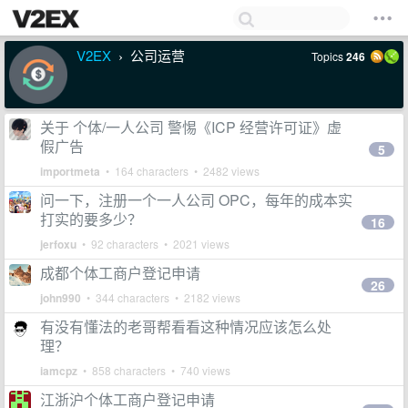
V2EX
公司运营
Topics
246
›
关于 个体/一人公司 警惕《ICP 经营许可证》虚
假广告
5
importmeta
• 164 characters • 2482 views
问一下，注册一个一人公司 OPC，每年的成本实
打实的要多少？
16
jerfoxu
• 92 characters • 2021 views
成都个体工商户登记申请
26
john990
• 344 characters • 2182 views
有没有懂法的老哥帮看看这种情况应该怎么处
理？
iamcpz
• 858 characters • 740 views
江浙沪个体工商户登记申请