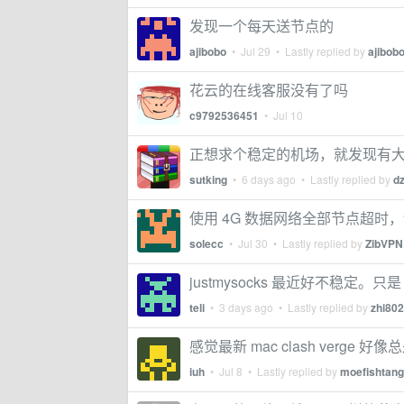
发现一个每天送节点的
ajibobo
•
Jul 29
• Lastly replied by
ajibob
花云的在线客服没有了吗
c9792536451
•
Jul 10
正想求个稳定的机场，就发现有大
sutking
•
6 days ago
• Lastly replied by
d
使用 4G 数据网络全部节点超时，
solecc
•
Jul 30
• Lastly replied by
ZibVPN
justmysocks 最近好不稳定。只是
teli
•
3 days ago
• Lastly replied by
zhi80
感觉最新 mac clash verge 好
iuh
•
Jul 8
• Lastly replied by
moefishtang