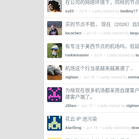
在公司的网络环境下，同样的节点，小火
xu33
•
Jul 9
• Lastly replied by
badboy17
买的节点不稳， 现在（2026）
locochen
•
Jul 13
• Lastly replied by
bequ
有专注于美西节点的机场吗，低
rookiemaster
•
Jul 9
• Lastly replied by
b
机场这个行当是越来越离谱了...
nightan
•
Jun 18
• Lastly replied by
emma
为啥现在很多机场都采用自建客户端
建客户端了。
JShen
•
Jun 17
• Lastly replied by
nighta
花云 IP 池污染
AlanTeng
•
Jun 18
• Lastly replied by
nkw