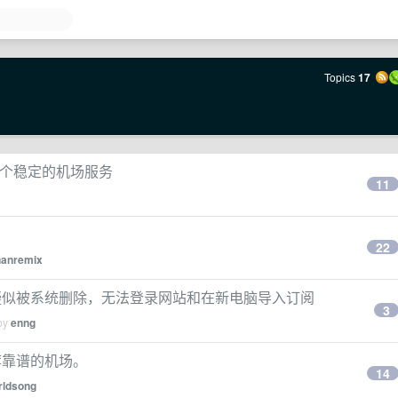
Topics
17
 求一个稳定的机场服务
11
22
nanremix
疑似被系统删除，无法登录网站和在新电脑导入订阅
3
 by
enng
荐靠谱的机场。
14
rldsong