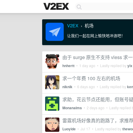
V2EX
机场
›
让我们一起在网上愉快地冲浪吧！
由于 surge 原生不支持 vless
hnhertt
•
1 day ago
• Lastly replied by
ylx
求一个年费 100 左右的机场
niknik
•
6 days ago
• Lastly replied by
ke
求助，花云节点还能用，但账号
Monanalms
•
2 days ago
• Lastly replied
雷霆机场好像真的跑路了，求推
Luoyide
•
Jul 17
• Lastly replied by
thewo