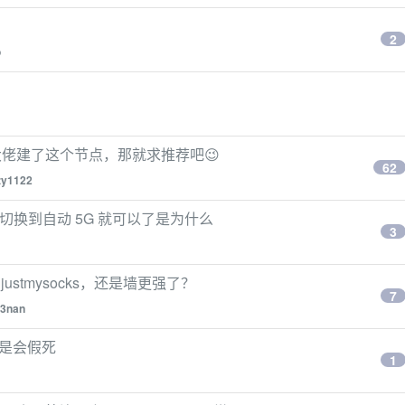
2
o
佬建了这个节点，那就求推荐吧😉
62
zy1122
切换到自动 5G 就可以了是为什么
3
 justmysocks，还是墙更强了？
7
23nan
像总是会假死
1