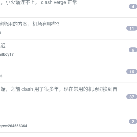
箭连不上， clash verge 正常
4
自建能用的方案，机场有哪些？
11
t
延迟
6
adboy17
16
3
，之前 clash 用了很多年，现在常用的机场切换到自
37
n
2
qrwe264556364