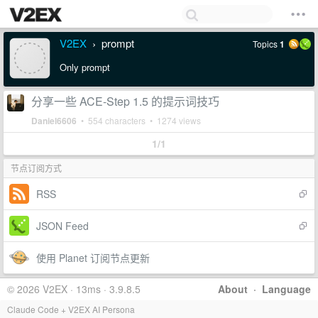
V2EX
prompt
Topics
1
›
Only prompt
分享一些 ACE-Step 1.5 的提示词技巧
Daniel6606
• 554 characters • 1274 views
1/1
节点订阅方式
RSS
JSON Feed
使用 Planet 订阅节点更新
© 2026 V2EX · 13ms · 3.9.8.5
About
·
Language
Claude Code + V2EX AI Persona