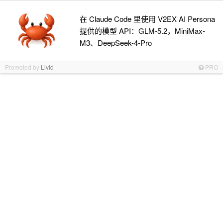
在 Claude Code 里使用 V2EX AI Persona
提供的模型 API：GLM-5.2，MiniMax-
M3、DeepSeek-4-Pro
Promoted by
Livid
PRO