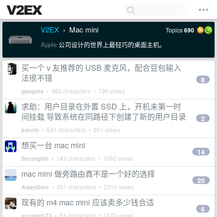
V2EX
Mac mini
Topics
690
›
Apple
公司设计的世界上最轻巧的桌面主机。
买一个 v 友推荐的 USB 麦克风，配合豆包输入
法很不错
8
gangsta
• 483 characters • 795 views
求助：用户目录在外置 SSD 上，开机未第一时
间挂载 导致系统在同路径下创建了新的用户目录
2
korvin
• 541 characters • 801 views
想买一台 mac mini
14
linrongbin
• 143 characters • 1082 views
mac mini 做旁路由真不是一个好的选择
20
Awes0me
• 451 characters • 2310 views
现有的 m4 mac mini 应该卖多少钱合适
6
ycyppq123
• 61 characters • 1373 views