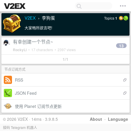
V2EX
李狗蛋
Topics
1
›
大家畅所欲言吧!
有幸创建一个节点~
13
RockyLi
• 17 characters • 2397 views
1/1
节点订阅方式
RSS
JSON Feed
使用 Planet 订阅节点更新
© 2026 V2EX · 14ms · 3.9.8.5
About
·
Language
接码 Telegram 机器人