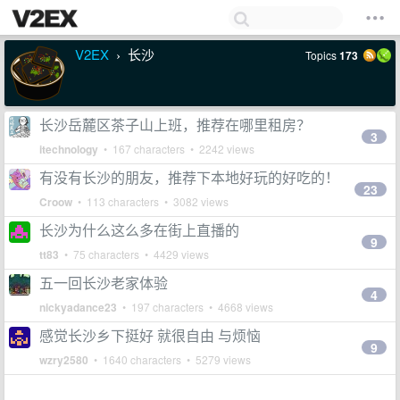
V2EX
长沙
Topics
173
›
长沙岳麓区茶子山上班，推荐在哪里租房？
3
itechnology
• 167 characters • 2242 views
有没有长沙的朋友，推荐下本地好玩的好吃的！
23
Croow
• 113 characters • 3082 views
长沙为什么这么多在街上直播的
9
tt83
• 75 characters • 4429 views
五一回长沙老家体验
4
nickyadance23
• 197 characters • 4668 views
感觉长沙乡下挺好 就很自由 与烦恼
9
wzry2580
• 1640 characters • 5279 views