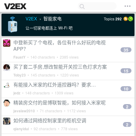
V2EX
智能家电
Topics
292
›
让一切家电都连上 Wi-Fi 吧
中登新买了个电视，各位有什么好玩的电视
APP？
35
FaustY
• 140 characters • 2385 views
买了套二手房,想改智能开关控三色灯求方案
15
Toby23
• 145 characters • 1220 views
有能接入米家的红外遥控器吗？要求…
10
jedz
• 148 characters • 1309 views
精装房交付的是博联智能，如何接入米家呢
2
javalaw2010
• 71 characters • 1172 views
如何通过网络控制家里的柜机空调
2
qianyidui
• 92 characters • 778 views