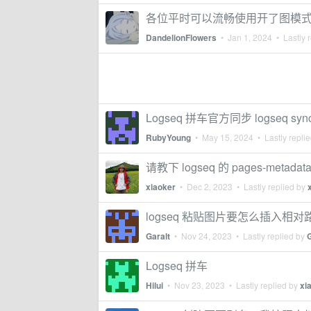
各位平时可以流畅使用开了图模式 (Gra
DandelionFlowers
•
Jan 1, 2024
• Lastly 
Logseq 拼车官方同步 logseq syn
RubyYoung
•
May 15, 2024
• Lastly repli
请教下 logseq 的 pages-me
xiaoker
•
Dec 2, 2023
• Lastly replied by
logseq 粘贴图片要怎么插入相对
Garalt
•
Nov 24, 2023
• Lastly replied by
G
Logseq 拼车
Hilui
•
Nov 23, 2023
• Lastly replied by
xi