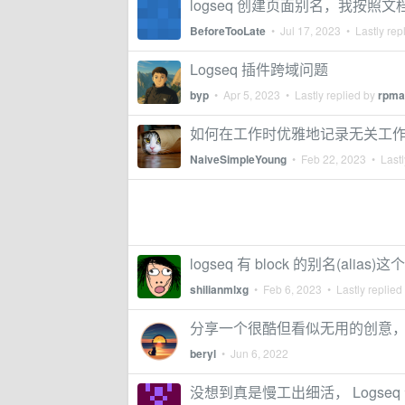
logseq 创建页面别名，我按
BeforeTooLate
•
Jul 17, 2023
• Lastly rep
Logseq 插件跨域问题
byp
•
Apr 5, 2023
• Lastly replied by
rpma
如何在工作时优雅地记录无关工
NaiveSimpleYoung
•
Feb 22, 2023
• Lastl
logseq 有 block 的别名(ali
shilianmlxg
•
Feb 6, 2023
• Lastly replied
分享一个很酷但看似无用的创意， log
beryl
•
Jun 6, 2022
没想到真是慢工出细活， Logseq 