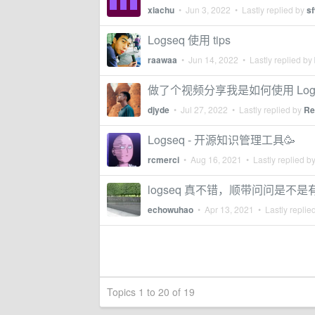
xiachu
•
Jun 3, 2022
• Lastly replied by
s
Logseq 使用 tips
raawaa
•
Jun 14, 2022
• Lastly replied by
做了个视频分享我是如何使用 Logs
djyde
•
Jul 27, 2022
• Lastly replied by
Re
Logseq - 开源知识管理工具🥳
rcmerci
•
Aug 16, 2021
• Lastly replied b
logseq 真不错，顺带问问是不
echowuhao
•
Apr 13, 2021
• Lastly replie
Topics 1 to 20 of 19