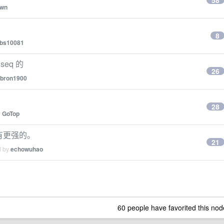
58
fwn
8
bs10081
eq 的
26
bron1900
28
y
GoTop
是有更强的。
21
d by
echowuhao
60 people have favorited this nod