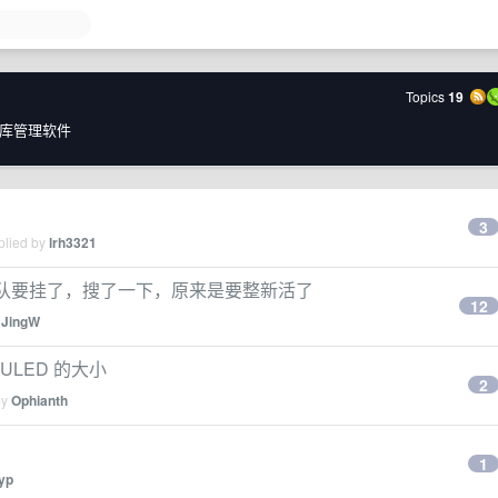
Topics
19
库管理软件
？
3
plied by
lrh3321
q 团队要挂了，搜了一下，原来是要整新活了
12
y
JingW
ULED 的大小
2
by
Ophianth
1
yp