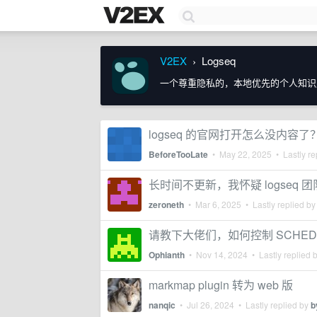
V2EX
Logseq
›
一个尊重隐私的，本地优先的个人知识
logseq 的官网打开怎么没内容了
BeforeTooLate
•
May 22, 2025
• Lastly re
长时间不更新，我怀疑 logse
zeroneth
•
Mar 6, 2025
• Lastly replied b
请教下大佬们，如何控制 SCHED
Ophianth
•
Nov 14, 2024
• Lastly replied 
markmap plugin 转为 web 版
nanqic
•
Jul 26, 2024
• Lastly replied by
b