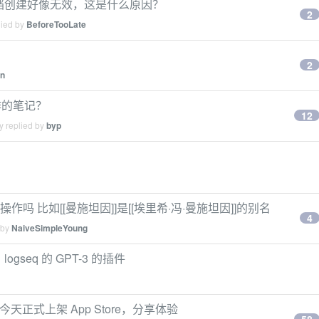
照文档创建好像无效，这是什么原因？
2
lied by
BeforeTooLate
2
n
作的笔记？
12
y replied by
byp
as)这个操作吗 比如[[曼施坦因]]是[[埃里希·冯·曼施坦因]]的别名
4
 by
NaiveSimpleYoung
seq 的 GPT-3 的插件
今天正式上架 App Store，分享体验