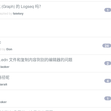
ph) 的 Logseq 吗？
1
replied by
fatekey
c
24
ed by
l3on
tadata.edn 文件和复制内容到别的编辑器的问题
2
xiaoker
路径呢
4
aralt
1
aoker