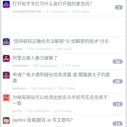
打开知乎专栏为什么会打开我的麦克风？
3
dnfQzjPBXtWmML
• 91 characters • 1639 views
“坚持密码正确也无法解锁”与“加解密的技术”讨论
busier
• 1399 characters • 905 views
阿里云被人暴力破解了
52
webfamer
• 269 characters • 11773 views
申请广电卡遇到疑似信息泄露 或 狸猫换太子的套
路
26
walkbox
• 764 characters • 3367 views
为啥有网站可以检测出姓名与手机号实名信息不
一致
14
Ko7ut
• 103 characters • 2916 views
[apifox 投毒]都在 ai 写文章吗?
14