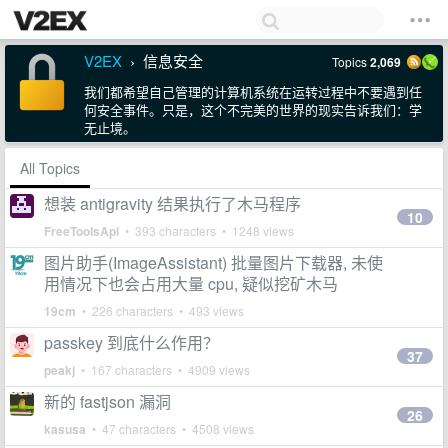
V2EX
信息安全
Topics
2,069
›
我们都希望自己管理的计算机系统在运转过程中不要遇到任
何安全事件。只是，这个不完美的世界的现实告诉我们：学
无止境。
All Topics
想装 antigravity 结果执行了木马程序
10
FreeToolsApi
• 393 characters • 1248 views
图片助手(ImageAssistant) 批量图片下载器, 未使
用情况下也会占用大量 cpu, 疑似挖矿木马
19cm
• 226 characters • 493 views
passkey 到底什么作用？
37
peakj
• 167 characters • 4909 views
新的 fastjson 漏洞
26
kasusa
• 47 characters • 4508 views