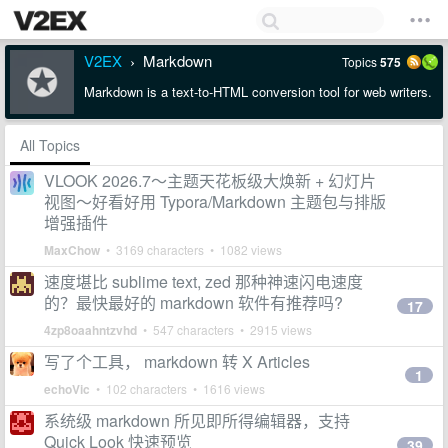
V2EX
Markdown
Topics
575
›
Markdown is a text-to-HTML conversion tool for web writers.
All Topics
VLOOK 2026.7～主题天花板级大焕新 + 幻灯片
视图～好看好用 Typora/Markdown 主题包与排版
增强插件
MaxChow
• 3169 characters • 1082 views
速度堪比 sublime text, zed 那种神速闪电速度
的？最快最好的 markdown 软件有推荐吗?
17
4zp8oaahntzvhd
• 547 characters • 2915 views
写了个工具， markdown 转 X Articles
1
echoVic
• 102 characters • 1616 views
系统级 markdown 所见即所得编辑器，支持
Quick Look 快速预览
39