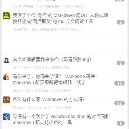
jaydenWang
• 576 characters • 4459 views
我做了个很“奇怪”的 Markdown 网站：从格式转
换器变成“阅后即焚”的 md 长文阅读工具
2
newer02
• 1235 characters • 1747 views
富文本编辑器我来啦🥹（鼻青脸肿 ing）
2
llej
• 1344 characters • 2888 views
马年来了，你码完了没？ Markdone 码完 -
Markdown 所见即所得编辑器上线了
13
bear
• 420 characters • 3676 views
各位有什么写 markdown 的方式吗？
37
Gnnbb
• 57 characters • 7376 views
有没有一个融合了 vscode+obsidian 的对代码和
markdown 都支持出色的工具
9