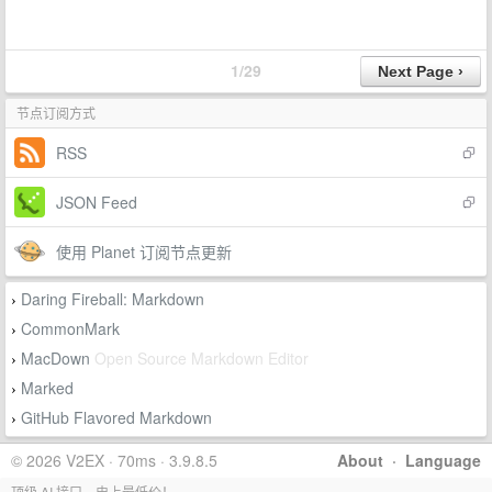
1/29
节点订阅方式
RSS
JSON Feed
使用 Planet 订阅节点更新
Daring Fireball: Markdown
›
CommonMark
›
MacDown
Open Source Markdown Editor
›
Marked
›
GitHub Flavored Markdown
›
© 2026 V2EX · 70ms · 3.9.8.5
About
·
Language
顶级 AI 接口，史上最低价！