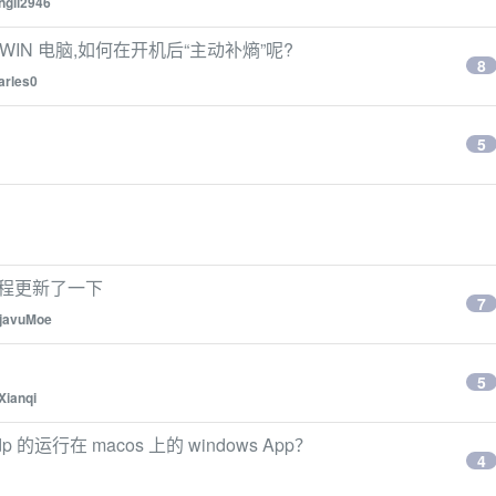
ngli2946
 WIN 电脑,如何在开机后“主动补熵”呢?
8
arles0
5
配置过程更新了一下
7
javuMoe
5
Xianqi
dp 的运行在 macos 上的 windows App？
4