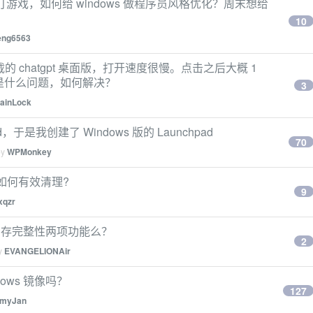
是打游戏，如何给 windows 做程序员风格优化？周末想给
10
eng6563
载的 chatgpt 桌面版，打开速度很慢。点击之后大概 1
是什么问题，如何解决？
3
ainLock
d，于是我创建了 Windows 版的 Launchpad
70
by
WPMonkey
，如何有效清理?
9
xqzr
和内存完整性两项功能么？
2
by
EVANGELIONAir
dows 镜像吗？
127
omyJan