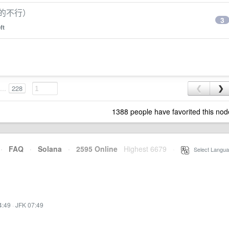
国产的不行）
3
ft
...
228
❮
❯
1388 people have favorited this nod
·
FAQ
·
Solana
·
2595 Online
Highest 6679
·
Select Langua
4:49
·
JFK 07:49