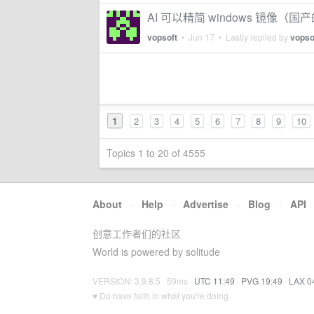
AI 可以精简 windows 镜像（
vopsoft
•
Jun 17
• Lastly replied by
vopso
1
2
3
4
5
6
7
8
9
10
Topics 1 to 20 of 4555
About
·
Help
·
Advertise
·
Blog
·
API
创意工作者们的社区
World is powered by solitude
VERSION: 3.9.8.5 · 59ms ·
UTC 11:49
·
PVG 19:49
·
LAX 0
♥ Do have faith in what you're doing.