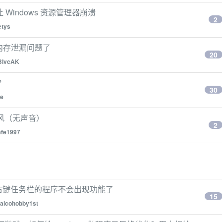
 Windows 资源管理器崩溃
2
etys
0 内存泄漏问题了
20
BlvcAK
吗？
30
de
抽风（无声音）
2
afe1997
后，右键任务栏的程序不会出现功能了
15
alcohobby1st