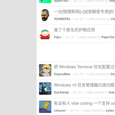
liyafe1997
•
Jul 23
• Lastly replied by
zha
一台[物理断网]+[加密解密专用]的
YGHMXFAL
•
Jul 23
• Lastly replied by
ch
做了个原生的护眼应用
Fdyo
•
Jul 18
• Lastly replied by
PaperZai
把 Windows Terminal 优化
DejavuMoe
•
Jul 16
• Lastly replied by
De
Windows 10 任务管理器闪退问题
XueXianqi
•
Jul 15
• Lastly replied by
Xue
有没有人 vibe coding 一个支持 u
chouvel
•
Jul 14
• Lastly replied by
xyfan