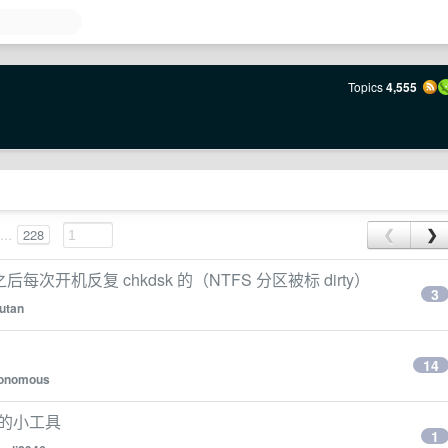
Topics
4,555
...
228
❮
❯
 之后每次开机反复 chkdsk 的（NTFS 分区被标 dirty）
3
utan
14
onomous
屏的小工具
1