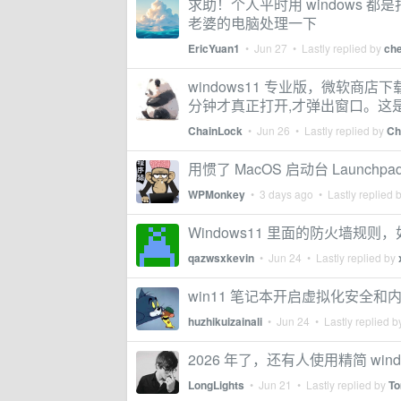
求助！个人平时用 windows 都
老婆的电脑处理一下
EricYuan1
•
Jun 27
• Lastly replied by
ch
windows11 专业版，微软商店下
分钟才真正打开,才弹出窗口。这
ChainLock
•
Jun 26
• Lastly replied by
Ch
用惯了 MacOS 启动台 Launchpa
WPMonkey
•
3 days ago
• Lastly replied 
Windows11 里面的防火墙规则
qazwsxkevin
•
Jun 24
• Lastly replied by
win11 笔记本开启虚拟化安全
huzhikuizainali
•
Jun 24
• Lastly replied 
2026 年了，还有人使用精简 win
LongLights
•
Jun 21
• Lastly replied by
T