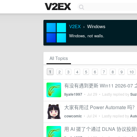
V2EX
Windows
›
Windows, not walls.
All Topics
1
2
3
4
5
6
7
8
9
10
有没有遇到更新 Win11 2026-07
liyafe1997
•
Jul 29
• Lastly replied by
Suz
大家有用过 Power Automate 吗？
cowcomic
•
Jul 24
• Lastly replied by
Aut
用 AI 搓了个通过 DLNA 协议投