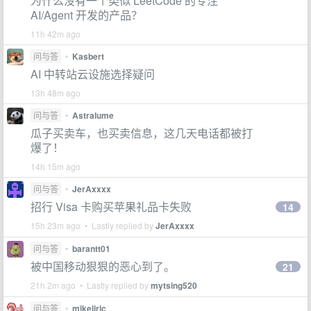
为什么没有一个类似 LeetCode 的专注
AI/Agent 开发的产品？
11h 42m ago
问与答
•
Kasbert
AI 中转站云设施选择疑问
13h 48m ago
问与答
•
Astralume
瓜子买卖车，也买卖信息，这几天电话都被打
爆了！
14h 15m ago
问与答
•
JerAxxxx
招行 Visa 卡购买苹果礼品卡失败
14
15h 23m ago • Lastly replied by
JerAxxxx
问与答
•
barantt01
被中国移动狠狠的恶心到了。
21
21h 2m ago • Lastly replied by
mytsing520
问与答
•
mikelirjc