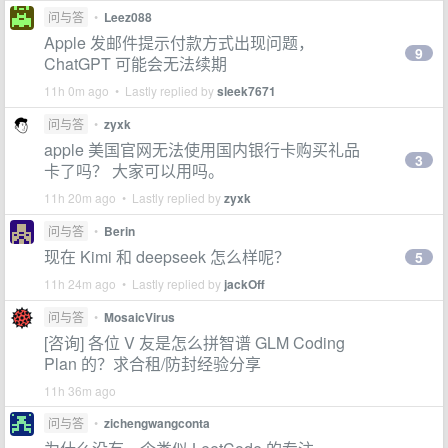
问与答
•
Leez088
Apple 发邮件提示付款方式出现问题，
9
ChatGPT 可能会无法续期
11h 0m ago • Lastly replied by
sleek7671
问与答
•
zyxk
apple 美国官网无法使用国内银行卡购买礼品
3
卡了吗？ 大家可以用吗。
11h 20m ago • Lastly replied by
zyxk
问与答
•
Berin
现在 Kimi 和 deepseek 怎么样呢？
5
11h 24m ago • Lastly replied by
jackOff
问与答
•
MosaicVirus
[咨询] 各位 V 友是怎么拼智谱 GLM Coding
Plan 的？求合租/防封经验分享
11h 36m ago
问与答
•
zichengwangconta