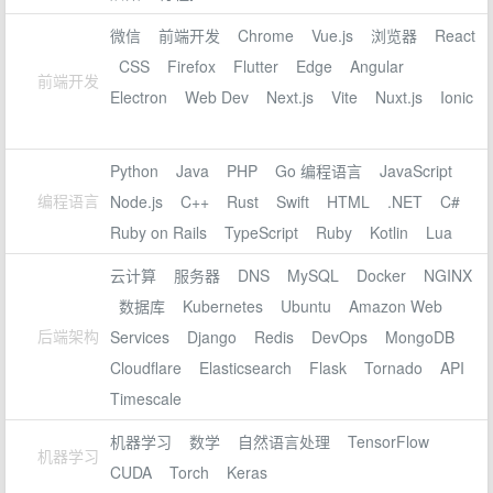
微信
前端开发
Chrome
Vue.js
浏览器
React
CSS
Firefox
Flutter
Edge
Angular
前端开发
Electron
Web Dev
Next.js
Vite
Nuxt.js
Ionic
Python
Java
PHP
Go 编程语言
JavaScript
编程语言
Node.js
C++
Rust
Swift
HTML
.NET
C#
Ruby on Rails
TypeScript
Ruby
Kotlin
Lua
云计算
服务器
DNS
MySQL
Docker
NGINX
数据库
Kubernetes
Ubuntu
Amazon Web
后端架构
Services
Django
Redis
DevOps
MongoDB
Cloudflare
Elasticsearch
Flask
Tornado
API
Timescale
机器学习
数学
自然语言处理
TensorFlow
机器学习
CUDA
Torch
Keras