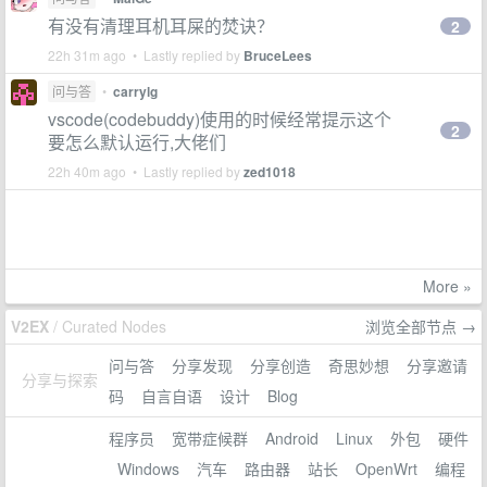
有没有清理耳机耳屎的焚诀？
2
22h 31m ago • Lastly replied by
BruceLees
问与答
•
carrylg
vscode(codebuddy)使用的时候经常提示这个
2
要怎么默认运行,大佬们
22h 40m ago • Lastly replied by
zed1018
More »
V2EX
/ Curated Nodes
浏览全部节点 →
问与答
分享发现
分享创造
奇思妙想
分享邀请
分享与探索
码
自言自语
设计
Blog
程序员
宽带症候群
Android
Linux
外包
硬件
Windows
汽车
路由器
站长
OpenWrt
编程