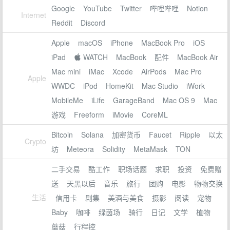
Google
YouTube
Twitter
哔哩哔哩
Notion
Internet
Reddit
Discord
Apple
macOS
iPhone
MacBook Pro
iOS
iPad
 WATCH
MacBook
配件
MacBook Air
Mac mini
iMac
Xcode
AirPods
Mac Pro
Apple
WWDC
iPod
HomeKit
Mac Studio
iWork
MobileMe
iLife
GarageBand
Mac OS 9
Mac
游戏
Freeform
iMovie
CoreML
Bitcoin
Solana
加密货币
Faucet
Ripple
以太
Crypto
坊
Meteora
Solidity
MetaMask
TON
二手交易
酷工作
职场话题
求职
投资
免费赠
送
天黑以后
音乐
旅行
团购
电影
物物交换
生活
信用卡
剧集
美酒与美食
摄影
阅读
宠物
Baby
咖啡
绿茵场
骑行
日记
文学
植物
蘑菇
行程控