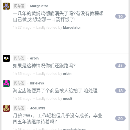
问与答
•
Margelator
一几年的黄焖鸡彻底消失了吗?有没有教程想
10
自己做,太想念那一口汤拌饭了!
1h 27m ago • Lastly replied by
Margelator
问与答
•
erbin
如果是这种情况你们还跑路吗？
41
1h 35m ago • Lastly replied by
erbin
问与答
•
kirieievk
淘宝店随便弄了个商品被人给拍了.咱处理
18
1h 53m ago • Lastly replied by
moult
问与答
•
JoeLin33
月薪 2W+，工作轻松但几乎没有成长，毕业
20
四五年该继续待着吗？
1h 58m ago • Lastly replied by
wonderfulcxm