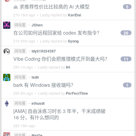
🙏 求推荐性价比比较高的 Ai 大模型
5
21h 16m ago • Lastly replied by
KarlDai
问与答
•
JShen
在公司如何远程回家给 codex 发布指令？
26
21h 40m ago • Lastly replied by
6yong
问与答
•
ldy619354397
Vibe Coding 你们会把推理模式开到最大吗？
11
22h 1m ago • Lastly replied by
94
问与答
•
lsdir
bark 有 Windows 接收端吗？
1
22h 8m ago • Lastly replied by
PerFectTime
问与答
•
ethusdt
[AMA] 自由泳练习时长 3 年半，千米成绩破
16 分，有什么想问的
22h 19m ago
问与答
•
MaiGe