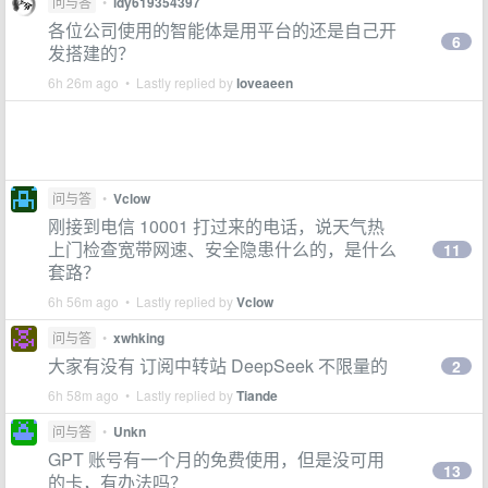
问与答
•
ldy619354397
各位公司使用的智能体是用平台的还是自己开
6
发搭建的？
6h 26m ago • Lastly replied by
loveaeen
问与答
•
Vclow
刚接到电信 10001 打过来的电话，说天气热
上门检查宽带网速、安全隐患什么的，是什么
11
套路？
6h 56m ago • Lastly replied by
Vclow
问与答
•
xwhking
大家有没有 订阅中转站 DeepSeek 不限量的
2
6h 58m ago • Lastly replied by
Tiande
问与答
•
Unkn
GPT 账号有一个月的免费使用，但是没可用
13
的卡，有办法吗？