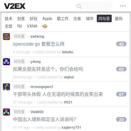
技术
创意
好玩
Apple
酷工作
交易
城市
问与答
最热
全部
R2
VXNA
问与答
•
xwhking
opencode go 套餐怎么样
40
5 mins ago • Lastly replied by
labubu
问与答
•
ydong
如果女朋友转发这个，你们会给吗
62
34 mins ago • Lastly replied by
wqhui
问与答
•
mrsongopen1
干部带头休假 人在无语的时候真的会笑出来
67
37 mins ago • Lastly replied by
ff521
问与答
•
Void000
中国出入境新规定没人说说吗？
23
1h 1m ago • Lastly replied by
xzpjerry731