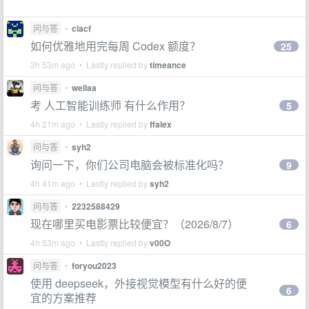
问与答
•
clacf
如何优雅地用完每周 Codex 额度？
25
3h 53m ago • Lastly replied by
timeance
问与答
•
weilaa
考 人工智能训练师 有什么作用？
5
4h 21m ago • Lastly replied by
ffalex
问与答
•
syh2
询问一下，你们公司电脑会被标准化吗？
9
4h 41m ago • Lastly replied by
syh2
问与答
•
2232588429
现在哪里买电影票比较便宜？（2026/8/7）
6
4h 53m ago • Lastly replied by
v00O
问与答
•
foryou2023
使用 deepseek，外接视觉模型有什么好的便
6
宜的方案推荐