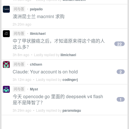
问与答
•
paipaiio
澳洲昆士兰 macmini 求购
2h 20m ago
问与答
•
iiimichael
中了甲状腺癌之后，才知道原来得这个癌的人
22
这么多？
3h 8m ago • Lastly replied by
iiimichael
问与答
•
ch0sen
Claude: Your account is on hold
2
3h 12m ago • Lastly replied by
codingerj
问与答
•
Myst
今天 opencode go 里面的 deepseek v4 flash
1
是不是降智了？
3h 29m ago • Lastly replied by
paranoiagu