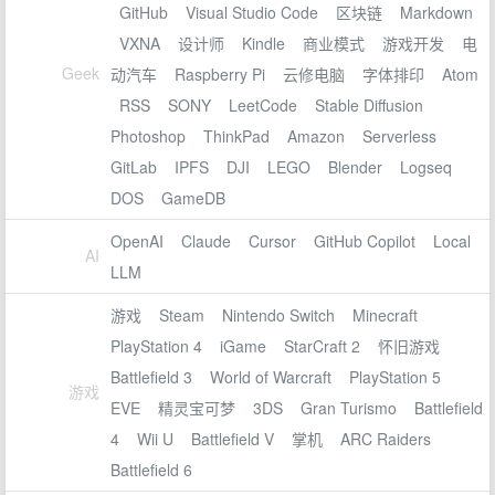
GitHub
Visual Studio Code
区块链
Markdown
VXNA
设计师
Kindle
商业模式
游戏开发
电
Geek
动汽车
Raspberry Pi
云修电脑
字体排印
Atom
RSS
SONY
LeetCode
Stable Diffusion
Photoshop
ThinkPad
Amazon
Serverless
GitLab
IPFS
DJI
LEGO
Blender
Logseq
DOS
GameDB
OpenAI
Claude
Cursor
GitHub Copilot
Local
AI
LLM
游戏
Steam
Nintendo Switch
Minecraft
PlayStation 4
iGame
StarCraft 2
怀旧游戏
Battlefield 3
World of Warcraft
PlayStation 5
游戏
EVE
精灵宝可梦
3DS
Gran Turismo
Battlefield
4
Wii U
Battlefield V
掌机
ARC Raiders
Battlefield 6