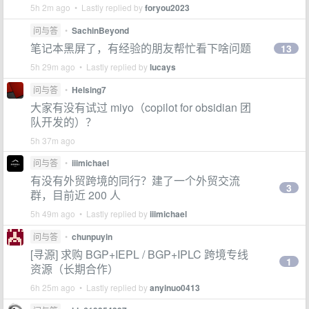
5h 2m ago • Lastly replied by
foryou2023
问与答
•
SachinBeyond
笔记本黑屏了，有经验的朋友帮忙看下啥问题
13
5h 29m ago • Lastly replied by
lucays
问与答
•
Helsing7
大家有没有试过 miyo（copilot for obsidian 团
队开发的）？
5h 37m ago
问与答
•
iiimichael
有没有外贸跨境的同行？建了一个外贸交流
3
群，目前近 200 人
5h 49m ago • Lastly replied by
iiimichael
问与答
•
chunpuyin
[寻源] 求购 BGP+IEPL / BGP+IPLC 跨境专线
1
资源（长期合作）
6h 25m ago • Lastly replied by
anyinuo0413