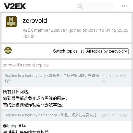
zerovoid
V2EX member #263784, joined on 2017-10-31 12:25:25
+08:00
Switch topics list
zerovoid's recent replies
Replied to a topic by LaLy
准备做一个反假货网站，有得搞
19 小时 54 分钟
›
前
吗？
所有测评网站，
做到最后都难免变成收黑钱的网站，
有的还被判敲诈勒索罪去吃牢饭。
Replied to a topic by nathandoge
彩礼，嫁女儿与卖女儿
20 小时 1 分钟前
›
@
tanyp
#14
都说彩礼是保障女方权益，