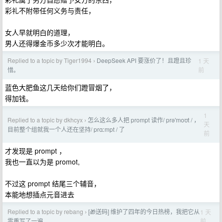
彩礼不附带任何义务与责任，
女人早就明白的道理，
男人还得爆金币多少次才能明白。
Replied to a topic by Tiger1994
DeepSeek API 要涨价了！且蹬且珍
1 天
›
前
惜。
蓝色大肥鱼这几天给你们蹬冒烟了，
得加钱。
1
Replied to a topic by dkhcyx
怎么这么多人把 prompt 读作/ prəˈmoʊt / ，
›
天
目前整个组就我一个人还在坚持/ prɑːmpt / 了
前
才发现是 prompt ，
我也一直以为是 promot,
不过这 prompt 结尾三个辅音，
本能地想插点元音进去
Replied to a topic by rebang
[🎁送码] 维护了四年的今日热榜，我把它从
1 天
›
前
零重写了一遍