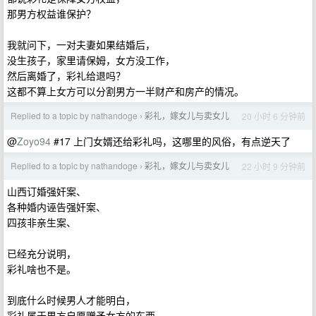
那男方权益谁保护？
我就问下，一对夫妻如果结婚后，
没生孩子，家里请保姆，女方没工作，
然后离婚了，彩礼给退吗？
这都不算上女方可以分割男方一半财产和房产的情况。
Replied to a topic by nathandoge
彩礼，嫁女儿与卖女儿
20 小时 6 分钟前
›
@
Zoyo94
#17 上门女婿还给彩礼吗，这哪里的风俗，有点逆天了
Replied to a topic by nathandoge
彩礼，嫁女儿与卖女儿
22 小时 9 分钟前
›
山西订婚强奸案、
各种婚内诬告强奸案、
四孩非亲生案、
已经充分说明，
彩礼啥也不是。
到底什么时候男人才能明白，
彩礼属于男方自愿赠予女方的东西，