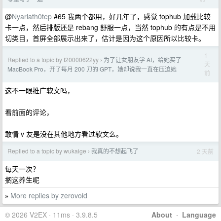
@
Nyarlath0tep
#65 我两个都用，好几年了，感觉 tophub 加载比较
卡一点，然后排版还是 rebang 舒服一点，当然 tophub 的有点是不用
切类目，首屏全部展示出来了，估计是因为这个原因所以比较卡。
1
Replied to a topic by t20000622yy
为了让女朋友学 AI，给她买了
›
天
MacBook Pro，开了每月 200 刀的 GPT，她却说我一直在压迫她
前
这不一眼推广软文吗，
看前面的评论，
敢情 v 友是没在其他地方看过软文么。
Replied to a topic by wukaige
我真的不想起飞了
2 天前
›
每天一次？
搁这养生呢
More replies by zerovoid
»
© 2026 V2EX · 11ms · 3.9.8.5
About
·
Language