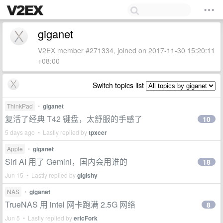
giganet
V2EX member #271334, joined on 2017-11-30 15:20:11
+08:00
Switch topics list
ThinkPad
•
giganet
复活了经典 T42 键盘，太舒服的手感了
10
5 days ago • Lastly replied by
tpxcer
Apple
•
giganet
Siri AI 用了 Gemini，国内会用谁的
18
Jun 15 • Lastly replied by
gigishy
NAS
•
giganet
TrueNAS 用 intel 网卡跑满 2.5G 网络
8
Jun 5 • Lastly replied by
ericFork