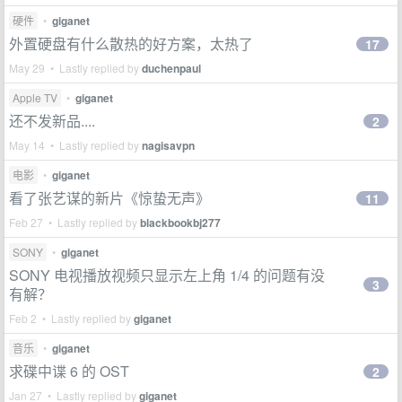
硬件
•
giganet
外置硬盘有什么散热的好方案，太热了
17
May 29 • Lastly replied by
duchenpaul
Apple TV
•
giganet
还不发新品....
2
May 14 • Lastly replied by
nagisavpn
电影
•
giganet
看了张艺谋的新片《惊蛰无声》
11
Feb 27 • Lastly replied by
blackbookbj277
SONY
•
giganet
SONY 电视播放视频只显示左上角 1/4 的问题有没
3
有解？
Feb 2 • Lastly replied by
giganet
音乐
•
giganet
求碟中谍 6 的 OST
2
Jan 27 • Lastly replied by
giganet