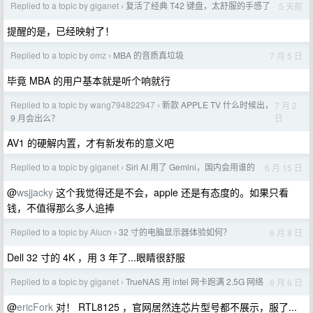
Replied to a topic by giganet
复活了经典 T42 键盘，太舒服的手感了
5 天前
›
提醒的是，已经映射了！
Replied to a topic by omz
MBA 的音质真垃圾
7 月 5 日
›
毕竟 MBA 的用户基本就是听个响就行
Replied to a topic by wang794822947
新款 APPLE TV 什么时候出，
7 月 2
›
日
9 月会出么？
AV1 的硬解内置，才有新发布的意义吧
Replied to a topic by giganet
Siri AI 用了 Gemini，国内会用谁的
6 月 15 日
›
@
wsjjacky
这个我觉得还是不会，apple 还是有态度的。如果只看
钱，不值得那么多人追捧
Replied to a topic by Alucn
32 寸的电脑显示器体验如何？
6 月 8 日
›
Dell 32 寸的 4K ，用 3 年了...眼睛很舒服
Replied to a topic by giganet
TrueNAS 用 intel 网卡跑满 2.5G 网络
6 月 6 日
›
@
ericFork
对！ RTL8125 ，官网居然连芯片型号都不展示，服了...