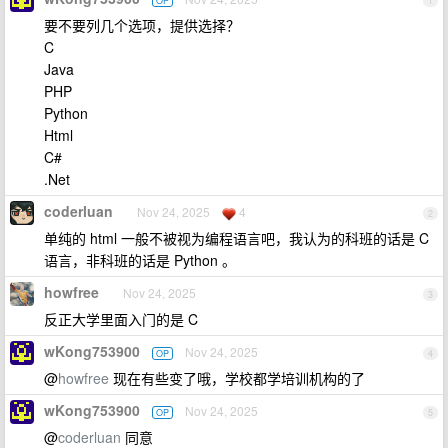
OP
1
要不要列几个选项，提供选择？
C
Java
PHP
Python
Html
C#
.Net
coderluan
Nov 24, 2025
4
2
单纯的 html 一般不被视为编程语言吧，我认为的科班的话是 C
语言，非科班的话是 Python 。
howfree
Nov 24, 2025
3
反正大学里面入门的是 C
wKong753900
Nov 24, 2025
OP
4
@
howfree
现在有些变了哦，学校都学培训机构的了
wKong753900
Nov 24, 2025
OP
5
@
coderluan
同意