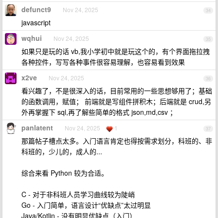
defunct9
Nov 24, 2025
34
javascript
wqhui
Nov 24, 2025
35
如果只是玩的话 vb,我小学初中就是玩这个的，有个界面拖拉拽
各种控件，写写各种事件很容易理解，也容易看到效果
x2ve
Nov 24, 2025
36
看兴趣了，不是很深入的话，目前常用的一些思想够用了；基础
的函数调用，赋值； 前端就是写组件拼积木；后端就是 crud,另
外再掌握下 sql,再了解些简单的格式 json,md,csv ；
panlatent
Nov 24, 2025
1
37
那篇帖子槽点太多。入门语言肯定也得按需求划分，科班的、非
科班的，少儿的，成人的...
综合来看 Python 较为合适。
C - 对于非科班人员学习曲线较为陡峭
Go - 入门简单，语言设计“优缺点”太过明显
Java/Kotlin - 没有明显优缺点（入门）