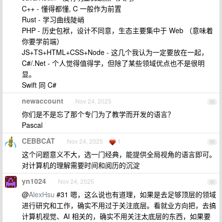
C++ - 懂得都懂, C 一般作为前置
Rust - 学习曲线陡峭
PHP - 历史包袱，设计不同意，生态主要集中于 Web （意味着
你要学前端）
JS+TS+HTML+CSS+Node - 这几个我认为一定要放在一起，
C#/.Net - 个人觉得值得学，但除了某些领域优点也不是很明
显。
Swift 同 C#
newaccount
Nov 24, 2025
38
你们是不是忘了那个专门为了教学而开发的语言？
Pascal
CEBBCAT
Nov 24, 2025
1
39
这个问题意义不大，选一门经典，能提供全局视角的语言即可。
对计算机的理解需要时间和阅历的沉淀
yn1024
Nov 24, 2025
40
@
AlexHsu
#31 嗯，这么说也有道理，如果是去足够顶层的领域
进行研究和工作，确实不用过于关注底层。看就业方向把，去搞
计算机视觉、AI 相关的，确实不用关注太底层的东西，如果要