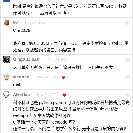
html 是啥？最适合入门的肯定是 JS ，前端可以写 web ，移动
端可以写 rn ，后端可以 nodejs
96
Nov 24, 2025
15
C & Java
我推荐 Java ，JVM + 字节码 + GC + 静态类型检查 + 强制异常
处理，以及超多的第三方内容支持
QingXuJiaZhi
Nov 24, 2025
16
入门其实无所谓，只要是主流语言就行。入门差别不大。
whoosy
Nov 24, 2025
1
17
rust
AlexHsu
Nov 24, 2025
2
18
科不科班也是 python python 可以再任何领域趁着热情劲儿最高
的时候快速上手开发出来原型 不管是科学计算 nlp cv 还是
webapp 甚至桌面端软件都可以
0 基础学个 c 天天刷 leetcode 啊？
通过一门语言入门之后 想学什么都行 无非就是底层的内存管理