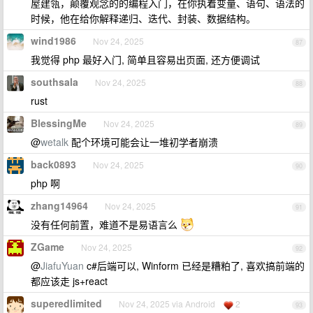
屋建瓴，颠覆观念的的编程入门，在你执着变量、语句、语法的
时候，他在给你解释递归、迭代、封装、数据结构。
wind1986
Nov 24, 2025
87
我觉得 php 最好入门, 简单且容易出页面, 还方便调试
southsala
Nov 24, 2025
88
rust
BlessingMe
Nov 24, 2025
89
@
wetalk
配个环境可能会让一堆初学者崩溃
back0893
Nov 24, 2025
90
php 啊
zhang14964
Nov 24, 2025
91
没有任何前置，难道不是易语言么
ZGame
Nov 24, 2025
92
@
JiafuYuan
c#后端可以, Winform 已经是糟粕了, 喜欢搞前端的
都应该走 js+react
superedlimited
Nov 24, 2025 via Android
2
93