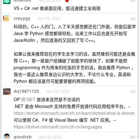
46
VS + C# .net 做桌面应用，能迅速建立全局观
crayygy
Nov 24, 2025
47
科班的，C++ 入的门，入了半天感觉都还在门外面，但是后面学
Java 学 Python 感觉都很轻松，出来工作以后也是先开始写
Java/Kotlin ，然后逐渐的又回到了写 C++。
如果让我来推荐现在的学生去学习的话，虽然难但可能还是会推
荐 C++，那一层窗户纸捅破了就能学的很快了，如果不是把
programming 作为将来的吃饭的手艺的话，我会推荐 Python ，
我也一直这么推荐身边认识的大学生，不论什么专业，英语和
Python 都应该是尽可能要掌握的两项技能。
dq19871123
Nov 24, 2025
48
OP
把.NET
放进来显然是不合适的
.NET 是由 Microsoft 支持的免费开放源代码应用程序平台。--
https://dotnet.microsoft.com/zh-cn/learn/dotnet/what-is-dotnet
可以使用 C#、F# 或 Visual Basic 编写 .NET 应用。--
https://dotnet.microsoft.com/zh-cn/languages
goodryb
Nov 24, 2025
49