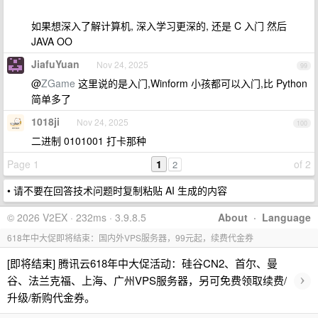
如果想深入了解计算机, 深入学习更深的, 还是 C 入门 然后
JAVA OO
JiafuYuan
Nov 24, 2025
99
@
ZGame
这里说的是入门,Winform 小孩都可以入门,比 Python
简单多了
1018ji
Nov 24, 2025
100
二进制 0101001 打卡那种
Page 1
1
of 2
2
• 请不要在回答技术问题时复制粘贴 AI 生成的内容
© 2026 V2EX · 232ms · 3.9.8.5
About
·
Language
618年中大促即将结束：国内外VPS服务器，99元起，续费代金券
[即将结束] 腾讯云618年中大促活动：硅谷CN2、首尔、曼
›
谷、法兰克福、上海、广州VPS服务器，另可免费领取续费/
升级/新购代金券。