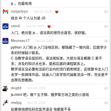
js ，也最有用
notjarlyyn
Nov 24, 2025
2
94
结合 AI 个人认为是 JS
catch
Nov 24, 2025
1
95
入门，绝对是 js ，语法真的很符合直觉，很舒服。
Meursau1T
Nov 24, 2025
96
python 入门和 js 入门没啥区别，都隐藏了一堆内容，后面学计
系的时候缺少联系。
C 当教学语言挺好的，语法很标准，大部分语言都跟 C 差不
多；涉及的知识点也多，能和后面的课程联系上。
教学语言没必要和当前行业内的流行趋势绑定，这就跟书法入门
去学一些搞怪作品，绘画入门去学现代抽象流派一样，完全是不
会爬先想着跑。
dog82
Nov 24, 2025
97
js+html 吧，做个五子棋、俄罗斯方块之类的小游戏
realpg
Nov 24, 2025
98
如果单纯想吃码农饭学语言 啥都差不多