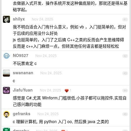
去做嵌入式开发、操作系统开发这种偏底层的，那就还是得从基
础学起。
shilyx
Nov 24, 2025
41
我不明白适合入门有什么意义，例如 vb ，入门挺简单的，但对
于后续的应用没什么好处
js 也挺简单的，入门了之后搞 C++之类的反而会产生思维障碍
反而是 c++入门麻烦一点，但转其他任何语言都是轻轻松松
NO9527
Nov 24, 2025
42
不玩票肯定 c
swananan
Nov 24, 2025
43
c
JiafuYuan
Nov 24, 2025
1
44
感觉是 C#,尤其 Winform,门槛很低,小孩子都可以拖控件,实现自
己感兴趣的功能
gefranks
Nov 24, 2025
45
c 理解计算机, 用 python 入门 oo, 然后换 java 之类的
dmanbu
Nov 24, 2025
1