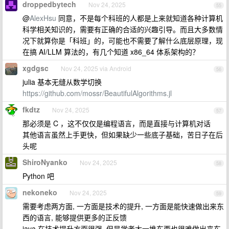
droppedbytech
Nov 24, 2025
55
@
AlexHsu
同意，不是每个科班的人都是上来就知道各种计算机
科学相关知识的，需要有正确的合适的兴趣引导。而且大多数情
况下就算你是「科班」的，可能也不需要了解什么底层原理，现
在搞 AI/LLM 算法的，有几个知道 x86_64 体系架构的？
xgdgsc
Nov 24, 2025 via Android
56
julia 基本无缝从数学切换
https://github.com/mossr/BeautifulAlgorithms.jl
fkdtz
Nov 24, 2025
57
那必须是 C ，这不仅仅是编程语言，而是直接与计算机对话
其他语言虽然上手更快，但如果缺少一些底子基础，苦日子在后
头呢
ShiroNyanko
Nov 24, 2025
58
Python 吧
nekoneko
Nov 24, 2025
59
需要考虑两方面, 一方面是技术的提升, 一方面是能快速做出来东
西的语言, 能够提供更多的正反馈
java 在技术提升方面很强, 但是学老大一堆东西也很难做出来东