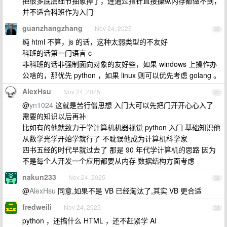
把很多底层细节抽象掉了，连通过指针直接操纵内存都做不到，
并不适合科班作为入门
guanzhangzhang
Nov 24, 2025
30
纯 html 不算，js 的话，这种太弱类型的不友好
科班的话第一门语言 c
非科班的话非强制面向对象的友好些，如果 windows 上操作办
公啥的，那优先 python ，如果 linux 则可以优先考虑 golang 。
AlexHsu
Nov 24, 2025
31
@
yn1024
这就是苦行僧思想 入门大可以先把门开开心心入了
需要的知识以后再补
比如有的他就致力于学计算机机器视觉 python 入门 基础知识他
从数学光学开始学就行了 不耽误他成为计算机科学家
四书五经的时代早就过去了 那是 90 年代学计算机的思路 因为
不是每个人开发一个应用都要从内存 数据结构方面考虑
nakun233
Nov 24, 2025
32
@
AlexHsu
同意,如果不是 VB 已经淘汰了,其实 VB 更合适
fredweili
Nov 24, 2025
33
python ，还搞什么 HTML ，还不赶紧学 AI