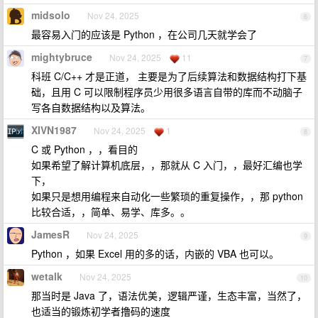
midsolo
Nov 24, 2025
6
最容易入门的应该是 Python ，在公司几天就学会了
mightybruce
Nov 24, 2025
11
7
科班 C/C++ 才是正道， 主要是为了后续算法和数据结构打下基
础，且用 C 可以限制程序员少用很多语言自带的库而不动脑子
写各自数据结构以及算法。
XIVN1987
Nov 24, 2025
1
8
C 或 Python ，，看目的
如果希望了解计算机底层，，那就从 C 入门，，最好汇编也学
下，
如果只是想用编程来自动化一些繁琐的重复操作，，那 python
比较合适，，简单、易学、库多。。
JamesR
Nov 24, 2025
9
Python ，如果 Excel 用的多的话，内嵌的 VBA 也可以。
wetalk
Nov 24, 2025
10
那当时是 Java 了，语法优美，逻辑严谨，生态丰富，当然了，
也适当的锻炼初学者撸码的速度