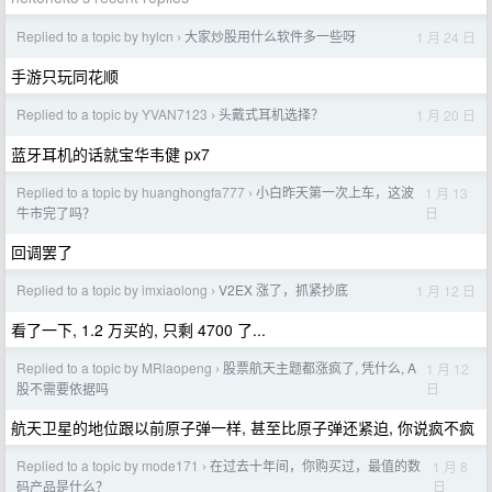
Replied to a topic by hylcn
大家炒股用什么软件多一些呀
1 月 24 日
›
手游只玩同花顺
Replied to a topic by YVAN7123
头戴式耳机选择？
1 月 20 日
›
蓝牙耳机的话就宝华韦健 px7
Replied to a topic by huanghongfa777
小白昨天第一次上车，这波
1 月 13
›
日
牛市完了吗？
回调罢了
Replied to a topic by imxiaolong
V2EX 涨了，抓紧抄底
1 月 12 日
›
看了一下, 1.2 万买的, 只剩 4700 了...
Replied to a topic by MRlaopeng
股票航天主题都涨疯了, 凭什么, A
1 月 12
›
日
股不需要依据吗
航天卫星的地位跟以前原子弹一样, 甚至比原子弹还紧迫, 你说疯不疯
Replied to a topic by mode171
在过去十年间，你购买过，最值的数
1 月 8
›
日
码产品是什么？