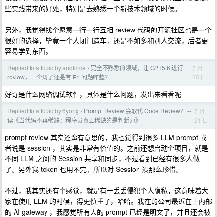
些实践带来的好处，特别是去熟悉一个新技术领域的时候。
另外，我觉得找个愿意一行一行互相 review 代码的开源社区也是一个
很好的选择，毕竟一个人闭门造车，还是不如多和别人交流，后者更
容易学到东西。
Replied to a topic by andforce
完全不熟悉的领域，让 GPT5.6 进行
7 月
›
25 日
review，一个周了还是有 P1 问题咋整？
好奇是什么网络调试软件，具体是什么问题，发出来看看呢
Replied to a topic by 6yong
Prompt Review 会取代 Code Review？ --
7 月
›
21 日
读《当代码不再稀缺：程序员真正稀缺的是判断力》
prompt review 其实还蛮有意思的，我也觉得到很多 LLM prompt 或
者说是 session ，其实是非常有价值的。之前还想启动个项目，就是
不同 LLM 之间的 Session 共享和同步，不过看到已经有很多人做
了。另外我 token 也用不完，所以对 Session 没那么珍惜。
不过，我其实还有个感觉，就是有一丢丢侵犯个人隐私，这意味着大
家在使用 LLM 的时候，得更慎重了，哈哈。我在的公司最近在上内部
的 AI gateway ，我感觉所有人的 prompt 已经是明文了，并且还会被