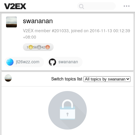
swananan
V2EX member #201033, joined on 2016-11-13 00:12:39
+08:00
1
56
42
jt26wzz.com
swananan
Switch topics list