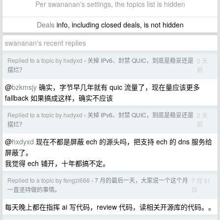
Per swananan's settings, the topics list is hidden
Deals
info, including closed deals, is not hidden
swananan's recent replies
Replied to a topic by hxdyxd
关掉 IPv6、封禁 QUIC，到底是稳妥还是
2 天
›
前
摆烂？
@
bzkmsjy
确实，字节早几年就有 quic 流量了，现在量应该更多
fallback 如果搞成这样，确实不应该
Replied to a topic by hxdyxd
关掉 IPv6、封禁 QUIC，到底是稳妥还是
2 天
›
前
摆烂？
@
hxdyxd
现在不都是屏蔽 ech 的源头吗，把支持 ech 的 dns 服务给
屏蔽了。
我觉得 ech 铺开，十年都搞不定。
Replied to a topic by fengzi666
7 月的最后一天，大家说一个这个月
7 月 31
›
日
一直坚持做的事情。
每天晚上都在指挥 ai 写代码，review 代码，读相关开源库的代码。。