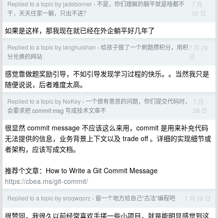
Replied to a topic by jadeborner
不是，你们理解的躺平就是啥都不
7 月
›
30 日
干，天天往家一躺，只出不进？
如果是这样，那我现在就已经在外企躺平好几年了
Replied to a topic by langhuishan
给孩子做了一个刷题攒积分，用积
7 月 29
›
日
分兑换的网站
感觉靠做题奖励引导，不如引导发现学习过程的快乐。。当然我只是
随便说说，后者难度太高。
Replied to a topic by NoKey
一个很有意思的问题，你们提交代码时，
7 月
›
28 日
会要求把 commit msg 写成技术文章不
很显然 commit message 不应该这么来用，commit 是用来补充代码
无法提供的信息，业务背景上下文以及 trade off 。详细的实现细节或
者架构，应该写成文档。
推荐个文章：How to Write a Git Commit Message
https://cbea.ms/git-commit/
Replied to a topic by sroqwqorz
留一个地方给自己“古法”编程吧
7 月 26 日
›
很赞同，我很久以前经常喜欢手搓一些小项目，就是能明显感觉到这