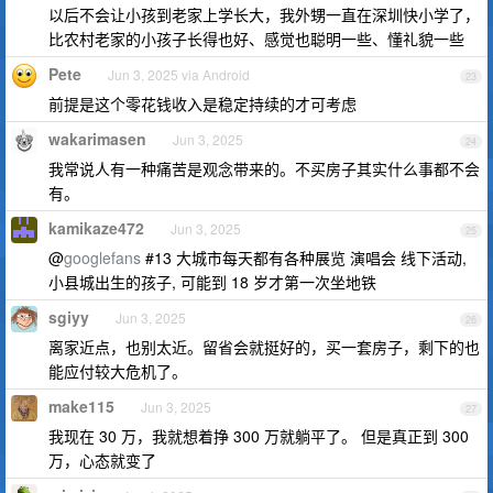
以后不会让小孩到老家上学长大，我外甥一直在深圳快小学了，
比农村老家的小孩子长得也好、感觉也聪明一些、懂礼貌一些
Pete
Jun 3, 2025 via Android
23
前提是这个零花钱收入是稳定持续的才可考虑
wakarimasen
Jun 3, 2025
24
我常说人有一种痛苦是观念带来的。不买房子其实什么事都不会
有。
kamikaze472
Jun 3, 2025
25
@
googlefans
#13 大城市每天都有各种展览 演唱会 线下活动,
小县城出生的孩子, 可能到 18 岁才第一次坐地铁
sgiyy
Jun 3, 2025
26
离家近点，也别太近。留省会就挺好的，买一套房子，剩下的也
能应付较大危机了。
make115
Jun 3, 2025
27
我现在 30 万，我就想着挣 300 万就躺平了。 但是真正到 300
万，心态就变了