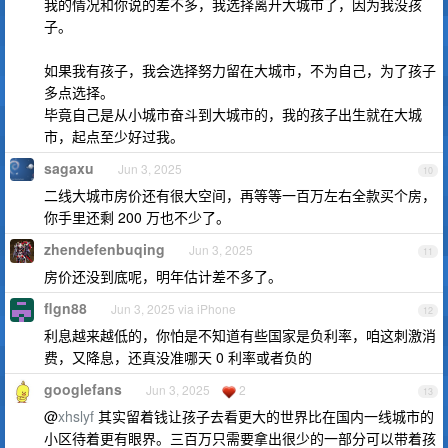
我的情况和你说的差不多，我选择离开大城市了，因为我没孩
子。
如果我有孩子，我会选择努力留在大城市，不为自己，为了孩子
多点选择。
毕竟自己是从小城市奋斗到大城市的，我的孩子出生就在大城
市，起点至少好过我。
sagaxu
Jun 3, 2025
10
二线大城市房价还有很大空间，再等等一百万左右全款买个房，
你手里还剩 200 万也不少了。
zhendefenbuqing
Jun 3, 2025
11
房价还没到底呢，明年估计差不多了。
flgn88
Jun 3, 2025 via iPhone
12
利息越来越低的，你怕是不知道有些国家是负利率，咱这刺激消
费，又降息，还真没准哪天 0 利率或者负的
googlefans
Jun 3, 2025
2
13
@
xhslyf
其实留着钱让孩子去看更大的世界比在国内一线城市的
小区待着更有眼界。三百万只需要拿出很少的一部分可以带着孩