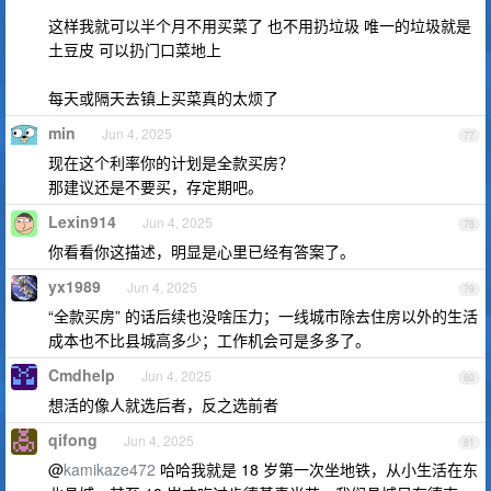
这样我就可以半个月不用买菜了 也不用扔垃圾 唯一的垃圾就是
土豆皮 可以扔门口菜地上
每天或隔天去镇上买菜真的太烦了
min
Jun 4, 2025
77
现在这个利率你的计划是全款买房？
那建议还是不要买，存定期吧。
Lexin914
Jun 4, 2025
78
你看看你这描述，明显是心里已经有答案了。
yx1989
Jun 4, 2025
79
“全款买房” 的话后续也没啥压力；一线城市除去住房以外的生活
成本也不比县城高多少；工作机会可是多多了。
Cmdhelp
Jun 4, 2025
80
想活的像人就选后者，反之选前者
qifong
Jun 4, 2025
81
@
kamikaze472
哈哈我就是 18 岁第一次坐地铁，从小生活在东