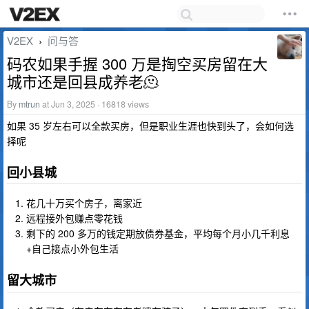
V2EX
问与答
›
码农如果手握 300 万是掏空买房留在大
城市还是回县成养老🫠
By
mtrun
at Jun 3, 2025 · 16818 views
如果 35 岁左右可以全款买房，但是职业生涯也快到头了，会如何选
择呢
回小县城
花几十万买个房子，离家近
远程接外包赚点零花钱
剩下的 200 多万的钱定期放债券基金，平均每个月小几千利息
+自己接点小外包生活
留大城市