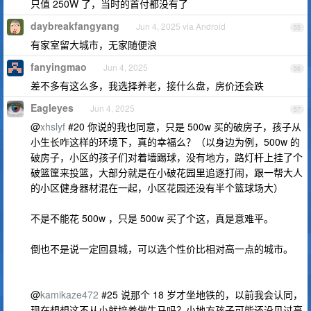
只值 250W 了，当时的首付都没有了
daybreakfangyang
Jun 4, 2025 via Android
55
有家室留大城市，无家随便浪
fanyingmao
Jun 4, 2025
56
差不多有这么多，我选择养老，接什么盘，房价还会跌
Eagleyes
Jun 4, 2025
57
@
xhslyf
#20 你说的我也同意，只是 500w 买的破房子，孩子从
小生长咋这样的环境下，真的幸福么？（以身边为例，500w 的
破房子，小区的孩子们对着墙踢球，没有地方，路灯杆上挂了个
破篮筐来投篮，大部分就是在小破花园里追逐打闹，跟一帮大人
的小区健身器材混在一起，小区花园还没有半个篮球场大）
不是不能花 500w ，只是 500w 买了个这，真是意难平。
倒也不是说一定回县城，可以选个性价比相对高一点的城市。
@
kamikaze472
#25 说那个 18 岁才坐地铁的，以前我会认同，
现在想想这不从小就培养做牛马吗？小地方孩子可能还没见过高