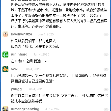
但是从家庭整体发展来看不太行。除非你是经济发达地区的县
城，不然不和“大城市”比，光是和一些地级市比，教育资源就差
太多了，地级市好点的高中本一上线率也有个 50 、60%+了，
经济不行的县城高中不知道有没有人家人数的零头...然后还有医
疗、生活等。还是有不少差距的。
lovelive1024
Jun 4, 2025
41
如果以后要躺平，那肯定回去
如果为了后代，还是要选大城市
runinhard
Jun 4, 2025
42
在 0 和 1 之间 我选 0.738
5261
Jun 4, 2025
43
回小县城起号，第一个视频标题就是，“手握 300W ，我依然选
择回县城过自己想要的生活”
yougg
Jun 4, 2025
44
你可以先回县城租住半年尝试下 受不了再 run 回大城市, 这样试
错成本应该还能接受.
rumengzhenxing
Jun 4, 2025
45