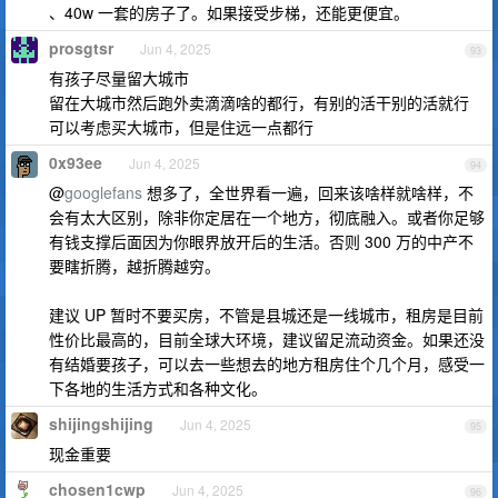
、40w 一套的房子了。如果接受步梯，还能更便宜。
prosgtsr
Jun 4, 2025
93
有孩子尽量留大城市
留在大城市然后跑外卖滴滴啥的都行，有别的活干别的活就行
可以考虑买大城市，但是住远一点都行
0x93ee
Jun 4, 2025
94
@
googlefans
想多了，全世界看一遍，回来该啥样就啥样，不
会有太大区别，除非你定居在一个地方，彻底融入。或者你足够
有钱支撑后面因为你眼界放开后的生活。否则 300 万的中产不
要瞎折腾，越折腾越穷。
建议 UP 暂时不要买房，不管是县城还是一线城市，租房是目前
性价比最高的，目前全球大环境，建议留足流动资金。如果还没
有结婚要孩子，可以去一些想去的地方租房住个几个月，感受一
下各地的生活方式和各种文化。
shijingshijing
Jun 4, 2025
95
现金重要
chosen1cwp
Jun 4, 2025
96