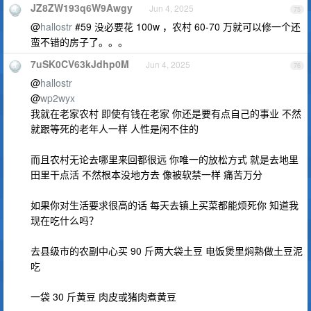
JZ8ZW193q6W9Awgy
Jun 4, 2025
75
@
hallostr
#59 没必要花 100w ，农村 60-70 万就可以修一个还
蛮不错的房子了。。。
7uSK0CV63kJdhp0M
Jun 4, 2025
76
@
hallostr
@
wp2wyx
我就在老家农村 即使有钱在老家 你还是要有点自己的事业 不然
就跟等死的老年人一样 人性是闲不住的
而且农村无论去哪里来回都很远 你唯一的放松方式 就是去地里
田里干点活 不然根本没地方去 像被软禁一样 痛苦万分
如果你对生活要求很高的话 每天去镇上买菜都能烦死你 知道我
现在吃什么吗？
去县级市的农副中心买 90 斤两大袋土豆 电饭煲里焖熟做土豆泥
吃
一袋 30 斤黄豆 肉皮或猪肉煮黄豆