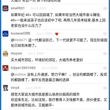
snail521
Jun 4, 2025
70
如果年纪 40+ 可以回县城了, 如果年轻当然大城市奋斗赚钱,
40+一般来说孩子也应该初中了吧, 再熬几年高考结束,基本上回
老家也没什么压力了
homewORK
Jun 4, 2025
1
71
@
lifei6671
这一代都没跃迁，下一代就更不可能了。现在阶级固
化已经到末期了。
muyue
Jun 4, 2025
72
买大城市郊区，环境好的郊区，大城市养老更好
hijqw12931092
Jun 4, 2025
73
@
yxzblue
没有上升通道，努力干嘛？ ，创业的都跳楼了，投资
的都跳楼了，躺平反而是最正确的选择
tinyd
Jun 4, 2025
74
感觉大家说大城市就是那么些房价超高的城市
欢迎来东北，比如沈阳，医疗教育人文啥都不差，房价便宜，又
能体验城市起点，又能躺平~