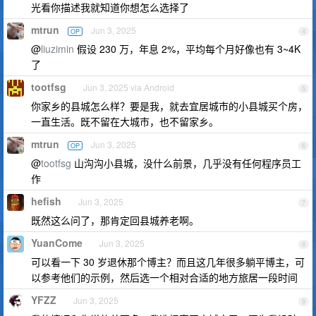
光看你描述我就知道你想怎么选择了
mtrun
Jun 3, 2025
OP
4
@
liuzimin
假设 230 万，年息 2%，平均每个月好像也有 3~4K
了
tootfsg
Jun 3, 2025 via Android
5
你家乡的县城怎么样？要是我，就去宜居城市的小县城买个房，
一直生活。既不留在大城市，也不留家乡。
mtrun
Jun 3, 2025
OP
6
@
tootfsg
山沟沟小县城，没什么前景，几乎没有任何程序员工
作
hefish
Jun 3, 2025
7
既然这么问了，那肯定回县城养老啊。
YuanCome
Jun 3, 2025
8
可以看一下 30 岁退休那个博主？而且这几年很多躺平博主，可
以参考他们的示例，然后选一个相对合适的地方旅居一段时间
YFZZ
Jun 3, 2025
9