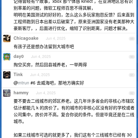
记得曾经有个故事，xbox 那个体感 kinect ，在亚洲地区总有识
别率差的问题，微软工程师百思不得其解，
明明在美国测试的好好的，怎么这么多玩家抱怨反馈？后来直到
工程师跑到日本出差以后破案了，原来亚洲国家没有老美那种大
豪斯客厅，，后面进行优化，缩短了识别距离，问题才解决。
Chicagoake
Jun 4, 2025
89
有孩子还是想办法留到大城市吧
day0
Jun 4, 2025
90
掏空买房，然后回县城养老，一举两得
Tink
Jun 4, 2025
91
@
mtrun
#6 去威海吧，那地方确实好
hammy
Jun 4, 2025
92
要不要去二线城市的郊区养老。这几年许多省会的非核心市辖区
估计都能几 k 的房价了。有的城市的非核心区没有好的学校或者
公司集中，房价并不高。复合你说的条件。但是毕竟还是在二线
城市。
如果三线城市可选的就更多了，我们这有个三线城市已经有 30