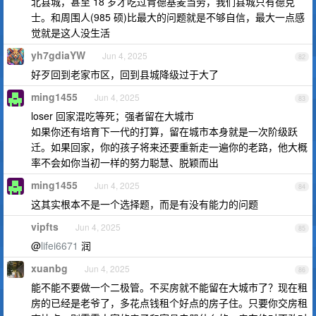
北县城，甚至 18 岁才吃过肯德基麦当劳，我们县城只有德克
士。和周围人(985 硕)比最大的问题就是不够自信，最大一点感
觉就是这人没生活
yh7gdiaYW
Jun 4, 2025
82
好歹回到老家市区，回到县城降级过于大了
ming1455
Jun 4, 2025
83
loser 回家混吃等死；强者留在大城市
如果你还有培育下一代的打算，留在城市本身就是一次阶级跃
迁。如果回家，你的孩子将来还要重新走一遍你的老路，他大概
率不会如你当初一样的努力聪慧、脱颖而出
ming1455
Jun 4, 2025
84
这其实根本不是一个选择题，而是有没有能力的问题
vipfts
Jun 4, 2025
85
@
lifei6671
润
xuanbg
Jun 4, 2025
86
能不能不要做一个二极管。不买房就不能留在大城市了？现在租
房的已经是老爷了，多花点钱租个好点的房子住。只要你交房租