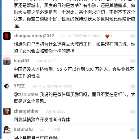
家还是留城市，买房的目的是为啥？有小孩，还是其他需求。做
出大决策之前必定是有一个对比，某个需求迫切，不得不下这个
决定。你空口谈哪个好，说真的保持现状大多数时候比你瞎折腾
强。
zhangsanfeng2012
Jun 4, 2025 via Android
1
36
想想你自己当初为什么选择去大城市工作，如果现在回县城，你
的子女也会面临和你一样的选择
bug403
Jun 4, 2025
37
中国还没人才挤挤到，35 岁可以存到 300 万的人，会失业找不
到工作的情况
YFZZ
Jun 4, 2025 via Android
38
@
ztstillwater
我说的是微信属于腾讯呀，而且不要在意细节，大
概是这么个意思。
zhangshine
Jun 4, 2025
39
回县城搞独立开发或者自媒体
hafuhafu
Jun 4, 2025
40
回小县城自己过的舒服。