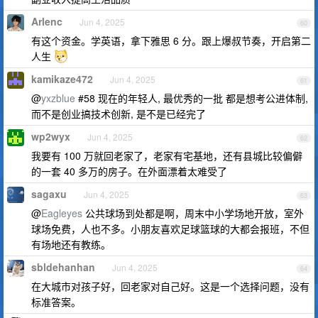
Arlenc
Jun 4, 2025
60
有这个资金。学英语，拿下雅思 6 分。跟上爆叔节奏，开启第二
人生
kamikaze472
Jun 4, 2025
61
@
yxzblue
#58 现在的年轻人, 最优秀的一批 都是想考公进体制,
而不是创业搞技术创新, 是不是已经完了
wp2wyx
Jun 4, 2025
62
我要有 100 万就回老家了，老家有宅基地，还有县城比较偏僻
的一套 40 多万的房子。在外面漂着太难受了
sagaxu
Jun 4, 2025
63
@
Eagleyes
公共球场到处都是啊，周末中小学场地开放，室外
球场免费，人也不多。小朋友喜欢足球篮球的大都会报班，不但
有场地还有教练。
sbldehanhan
Jun 4, 2025
64
在大城市对孩子好，回老家对自己好。这是一个选择问题，没有
标准答案。