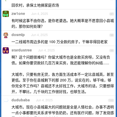
回农村，承保土地搞家庭农场
zw1one
Jun 4, 2025
97
有时候这事不由你选，是你老婆选。她大概率是不愿意回小县城
的，那你如何处理？
dosmlp
Jun 4, 2025
98
一二线城市周边多的是 100 万全款的房子，干嘛非得回老家
stardustree
Jun 4, 2025
99
啊？这个问题很难吗？你留大城市也是全款买房呀，又没有负
债。如果你要贷款好几百万来买房，我还能理解你的纠结......
大城市，只要有房无贷，各方面生活成本不一定比县城高，甚至
更低。至于你在县城剩下的那 200 万，说实在的，够干啥，够
你完全不工作吗？县城还不太好找工作，大城市的话，只要想得
开，不攀比，几千块的工作很好找，也够生活。
dudubaba
Jun 4, 2025
100
大城市。现在小县城最大的问题就是全是人情社会，办事不透明
一点小事都要托关系求爷爷告奶奶，还有医疗问题，除了发烧感