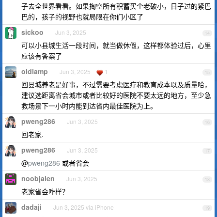
子去全世界看看。如果掏空所有积蓄买个老破小，日子过的紧巴
巴的，孩子的视野也就局限在你们小区了
sickoo
Jun 3, 2025
14
可以小县城生活一段时间，就当做休假，这样都体验过后，心里
应该有答案了
oldlamp
Jun 3, 2025
1
15
回县城养老是好事，不过需要考虑医疗和教育成本以及质量哈，
建议选距离省会城市或者比较好的医院不要太远的地方，至少急
救场景下一小时内能到达省内最佳医院为上。
pweng286
Jun 3, 2025
16
回老家.
pweng286
Jun 3, 2025
17
@
pweng286
或者省会
noobjalen
Jun 3, 2025
18
老家省会咋样？
dadaji
Jun 3, 2025 via iPhone
19