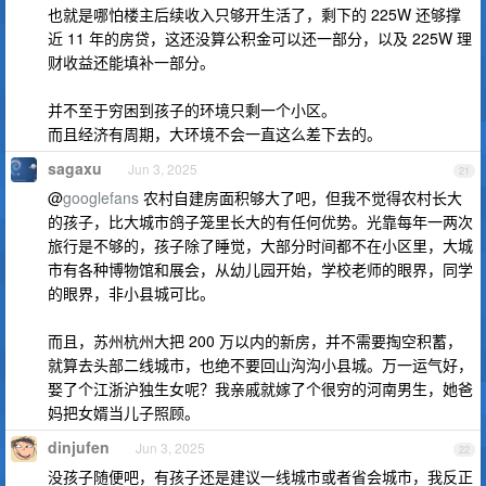
也就是哪怕楼主后续收入只够开生活了，剩下的 225W 还够撑
近 11 年的房贷，这还没算公积金可以还一部分，以及 225W 理
财收益还能填补一部分。
并不至于穷困到孩子的环境只剩一个小区。
而且经济有周期，大环境不会一直这么差下去的。
sagaxu
Jun 3, 2025
21
@
googlefans
农村自建房面积够大了吧，但我不觉得农村长大
的孩子，比大城市鸽子笼里长大的有任何优势。光靠每年一两次
旅行是不够的，孩子除了睡觉，大部分时间都不在小区里，大城
市有各种博物馆和展会，从幼儿园开始，学校老师的眼界，同学
的眼界，非小县城可比。
而且，苏州杭州大把 200 万以内的新房，并不需要掏空积蓄，
就算去头部二线城市，也绝不要回山沟沟小县城。万一运气好，
娶了个江浙沪独生女呢？我亲戚就嫁了个很穷的河南男生，她爸
妈把女婿当儿子照顾。
dinjufen
Jun 3, 2025
22
没孩子随便吧，有孩子还是建议一线城市或者省会城市，我反正