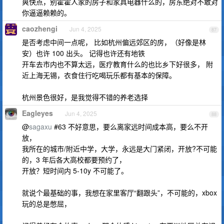
爽快点，别霍霍人家的房子和家具电器什么的，房东绝对不敢对
你逼逼赖赖的。
caozhengi
Jun 4, 2025
87
是否考虑中间一点呢， 比如杭州偏远郊区的房，（好像是林
安）也许 100 出头。 记得也许还有地铁
开车去市内也不算太远，医疗教育什么的也比乡下好很多， 附
近上海无锡，衣食住行吃喝玩乐都有基本的保障。
杭州景色很好，是我觉得不错的养老选择
Eagleyes
Jun 4, 2025
88
@
sagaxu
#63 不好意思，要么离家远时间成本高，要么不开
放，
我所在的城市/附近中学，大学，永远是大门紧闭，开放?不可能
的，3 年后各大高校都要预约了，
开放？短时间内 5-10y 不可能了。
就说个最基础的事，我想在家里客厅“翻跟头”，不可能的，xbox
玩的总是憋屈，