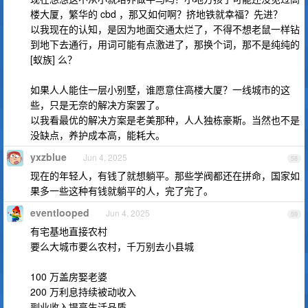
楼大厦，繁华的 cbd ，那又如何啊？挤地铁就幸福？先进？
以我现在的认知，是因为地面交通太烂了，不得不想老鼠一样钻
到地下去通行，用词可能有点激进了，那换个词，那不是纯纯的
[蚁族] 么？
如果人人能住一层小别墅，谁愿意住高楼大厦？一线城市的这
些，只是无奈的解决方案罢了。
以我看最优的解决方案是老美那种，人人独栋豪斯。当然也不是
没缺点，养护成本高，能耗大。
yxzblue
Jun 4, 2025
58
现在的年轻人，有钱了就想躺平。那些学阀都还在拼命，国家如
果多一些这种有钱就躺平的人，完了完了。
eventlooped
Jun 4, 2025
59
有宅基地直接农村
要么大城市要么农村，千万别去小县城
100 万盖房娶老婆
200 万利息持续被动收入
副业收入提高生活品质