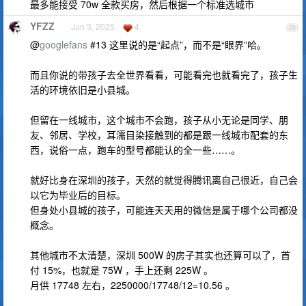
最多能接受 70w 全款买房，然后根据一个标准选城市
YFZZ
Jun 3, 2025
4
20
@
googlefans
#13 这里说的是“起点”，而不是“眼界”哈。
而且你说的带孩子去全世界看看，可能看完也就看完了，孩子生
活的环境依旧是小县城。
但留在一线城市，这个城市不会跑，孩子从小无论是同学、朋
友、邻居、学校，耳濡目染接触到的都是跟一线城市配套的东
西，说俗一点，跑车的型号都能认的全一些……。
就好比身在深圳的孩子，天然的就觉得腾讯离自己很近，自己会
以它为毕业后的目标。
但身处小县城的孩子，可能连天天用的微信是属于哪个公司都没
概念。
其他城市不太清楚，深圳 500W 的房子其实也还算可以了，首
付 15%，也就是 75W ，手上还剩 225W 。
月供 17748 左右，2250000/17748/12=10.56 。