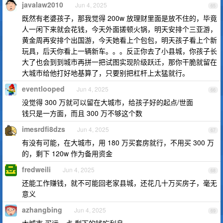
javalaw2010
Jun 4, 2025
65
既然有老婆孩子，那我觉得 200w 放理财里面是放不住的，毕竟
人一闲下来就会花钱，今天外面搓顿火锅，明天安排个三亚游，
黄金周再安排个出国游，今天她看上个包包，明天孩子看上个新
玩具，后天你看上一辆新车。。。反正你去了小县城，你孩子长
大了也会到到城市再拼一把试图实现阶级跃迁，那你干脆就留在
大城市给他打好地基算了，只要别把杠杆上太猛就行。
eventlooped
Jun 4, 2025
66
没觉得 300 万就可以留在大城市，给孩子好的起点/世面
钱只是一方面，而且 300 万不够这个数
imesrdfi8dzs
Jun 4, 2025
67
有没有可能，在大城市，用 180 万买套房就行，不用买 300 万
的，剩下 120w 作为备用资金
fredweili
Jun 4, 2025
68
还能工作赚钱，就不可能回老家县城，还花几十万买房子，毫无
意义
azhangbing
Jun 4, 2025
69
大城市 买远一点 剩下的钱吃利息