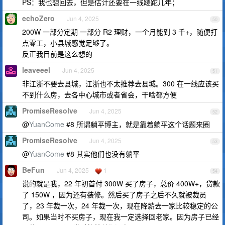
PS：我也想回去，但是估计还要在一线蹉跎几年；
echoZero
Jun 4, 2025
50
200W 一部分定期 一部分 R2 理财，一个月能到 3 千+，随便打
点零工，小县城感觉足够了。
反正我目前是这么想的
leaveeel
Jun 4, 2025
51
非江浙不要去县城，江浙也不太推荐去县城。300 在一线应该买
不到什么房，去各中心城市或者省会，干啥都方便
PromiseResolve
Jun 4, 2025
52
@
YuanCome
#8 所谓躺平博主，就是靠着躺平这个话题来圈
PromiseResolve
Jun 4, 2025
53
@
YuanCome
#8 其实他们也没有躺平
BeFun
Jun 4, 2025
1
54
说的就是我，22 年初首付 300W 买了房子，总价 400W+，贷款
了 150W ，因为还有装修。然后买了房子之后不久就被裁员
了，23 年裁一次，24 年裁一次，现在降薪去一家比较稳定的公
司。如果当时不买房子，现在我一定选择回老家。因为房子已经