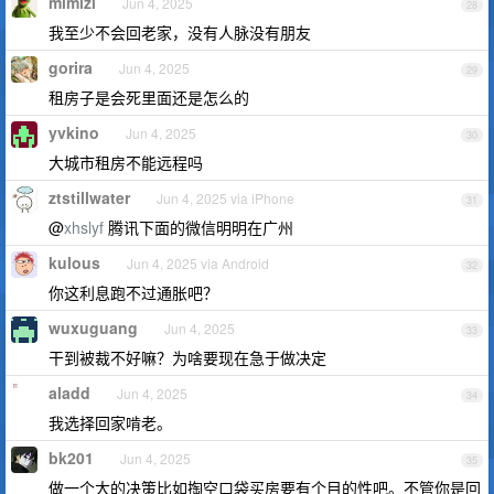
mimizi
Jun 4, 2025
28
我至少不会回老家，没有人脉没有朋友
gorira
Jun 4, 2025
29
租房子是会死里面还是怎么的
yvkino
Jun 4, 2025
30
大城市租房不能远程吗
ztstillwater
Jun 4, 2025 via iPhone
31
@
xhslyf
腾讯下面的微信明明在广州
kulous
Jun 4, 2025 via Android
32
你这利息跑不过通胀吧？
wuxuguang
Jun 4, 2025
33
干到被裁不好嘛？为啥要现在急于做决定
aladd
Jun 4, 2025
34
我选择回家啃老。
bk201
Jun 4, 2025
35
做一个大的决策比如掏空口袋买房要有个目的性吧。不管你是回