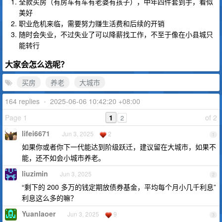
全款买房（有房车有车有老婆有孩子），中年四件套到手，看似
美好
职业危机来临，需要努力赚生活费和后续的开销
随时会失业，不过失业了可以降薪找工作，不至于像在小县城只
能转行
大家会怎么选呢？
买房
养老
大城市
164 replies
•
2025-06-06 10:42:20 +08:00
Page 1
1
of 2
2
lifei6671
Jun 3, 2025
2
1
如果你或者你下一代能达到阶级跃迁，建议留在大城市，如果不
能，还不如会小城市养老。
liuzimin
Jun 3, 2025
2
“剩下的 200 多万的钱定期放债券基金，平均每个月小几千利息”
利息这么多的嘛？
Yuanlaoer
Jun 3, 2025
9
3