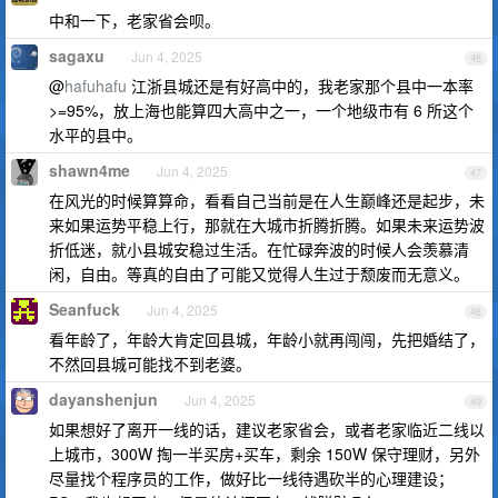
中和一下，老家省会呗。
sagaxu
Jun 4, 2025
46
@
hafuhafu
江浙县城还是有好高中的，我老家那个县中一本率
>=95%，放上海也能算四大高中之一，一个地级市有 6 所这个
水平的县中。
shawn4me
Jun 4, 2025
47
在风光的时候算算命，看看自己当前是在人生巅峰还是起步，未
来如果运势平稳上行，那就在大城市折腾折腾。如果未来运势波
折低迷，就小县城安稳过生活。在忙碌奔波的时候人会羡慕清
闲，自由。等真的自由了可能又觉得人生过于颓废而无意义。
Seanfuck
Jun 4, 2025
48
看年龄了，年龄大肯定回县城，年龄小就再闯闯，先把婚结了，
不然回县城可能找不到老婆。
dayanshenjun
Jun 4, 2025
49
如果想好了离开一线的话，建议老家省会，或者老家临近二线以
上城市，300W 掏一半买房+买车，剩余 150W 保守理财，另外
尽量找个程序员的工作，做好比一线待遇砍半的心理建设；