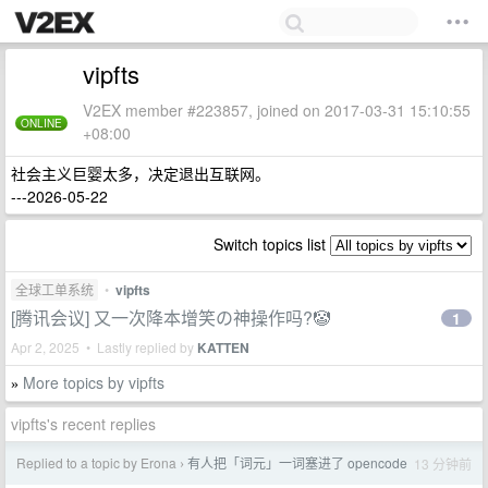
vipfts
V2EX member #223857, joined on 2017-03-31 15:10:55
ONLINE
+08:00
社会主义巨婴太多，决定退出互联网。
---2026-05-22
Switch topics list
全球工单系统
•
vipfts
[腾讯会议] 又一次降本增笑の神操作吗?🤡
1
Apr 2, 2025 • Lastly replied by
KATTEN
More topics by vipfts
»
vipfts's recent replies
Replied to a topic by Erona
有人把「词元」一词塞进了 opencode
13 分钟前
›