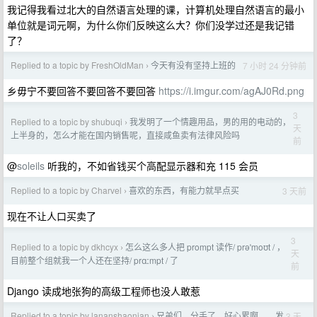
我记得我看过北大的自然语言处理的课，计算机处理自然语言的最小
单位就是词元啊，为什么你们反映这么大？你们没学过还是我记错
了？
Replied to a topic by FreshOldMan
今天有没有坚持上班的
7 小时 24 分钟前
›
乡毋宁不要回答不要回答不要回答
https://i.imgur.com/agAJ0Rd.png
3
Replied to a topic by shubuqi
我发明了一个情趣用品，男的用的电动的，
›
天
上半身的，怎么才能在国内销售呢，直接咸鱼卖有法律风险吗
前
@
soleils
听我的，不如省钱买个高配显示器和充 115 会员
Replied to a topic by Charvel
喜欢的东西，有能力就早点买
3 天前
›
现在不让人口买卖了
3
Replied to a topic by dkhcyx
怎么这么多人把 prompt 读作/ prəˈmoʊt / ，
›
天
目前整个组就我一个人还在坚持/ prɑːmpt / 了
前
Django 读成地张狗的高级工程师也没人敢惹
Replied to a topic by lananshaonian
兄弟们，分手了，好心累啊……发
3 天
›