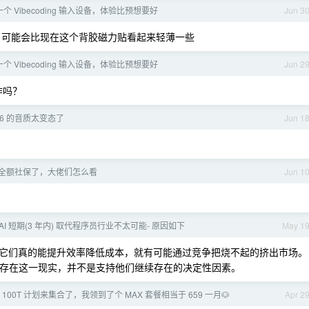
 Vibecoding 输入设备，体验比预想要好
Jun 3
铁，可能会比现在这个背胶磁力贴看起来轻薄一些
 Vibecoding 输入设备，体验比预想要好
Jun 2
操作吗？
o 16 的音质太变态了
Jun 1
全额社保了，大佬们怎么看
Jun 1
 AI 短期(3 年内) 取代程序员行业不太可能- 原因如下
May 1
它们真的能提升效率降低成本，就有可能通过竞争把烧不起的挤出市场。
员仍然存在这一现实，并不是支持他们继续存在的决定性因素。
100T 计划来集合了，我领到了个 MAX 套餐相当于 659 一月🐶
Apr 2