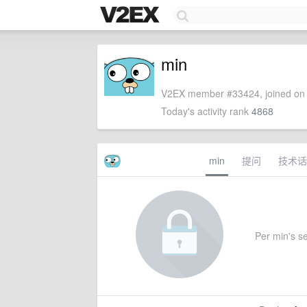
min
V2EX member #33424, joined on 
Today's activity rank
4868
min
提问
技术话
Per min's set