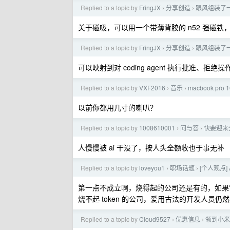
Replied to a topic by
FringJX
分享创造
跟风组装了一个
›
›
关于磁吸，可以用一个带薄背胶的 n52 强磁
Replied to a topic by
FringJX
分享创造
跟风组装了一个
›
›
可以映射到对 coding agent 执行批准、拒绝
Replied to a topic by
VXF2016
音乐
macbook pr
›
›
以前你都用几寸的喇叭？
Replied to a topic by
1008610001
问与答
快要迎来
›
›
人慢慢被 ai 干没了，按人头全额收也于事无补
Replied to a topic by
loveyou1
职场话题
[个人观点]
›
›
第一点不成立啊，烧得起的公司还是有的，如果
烧不起 token 的公司，爱用古法的开发人
Replied to a topic by
Cloud9527
优惠信息
领到小米 
›
›