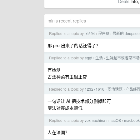
Deals
info,
min's recent replies
Replied to a topic by
jxl594
程序员
最新的 deepse
›
›
那 pro 出来了的话还得了？
Replied to a topic by
eggt
生活
生鲜超市或者菜市场
›
›
有检测
古法种菜有虫很正常
Replied to a topic by
123271616
职场话题
产品经理
›
›
一句话让 AI 把技术部分删掉即可
魔法对轰成本很低
Replied to a topic by
voxmachina
macOS
macbook
›
›
人在法国？