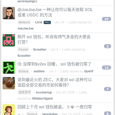
sevenyangcc
@JoeJoeJoe 一种让你可以每天收取 SOL
或者 USDC 的方法
22
Meteora
•
Livid
•
Jan 24
• Lastly replied by
PRO
JoeJoeJoe
刚开 sol 钱包，听说有帅气多金的大佬会
打赏？
3
Faucet
•
Scouther
•
Jan 6
• Lastly replied by
Scouther
😢 没撑到$v2ex 回暖， sol 钱包被归零了
14
Solana
•
outtime
•
Jan 7
• Lastly replied by
Qu4nT
说到最近火的 ZEC，大家对 sol 这种可以
追踪全部交易的币如何看待？
7
加密货币
•
eccstartup
•
Dec 25, 2025
• Lastly
replied by
WhiskerSpark
回顾上个月 sol 钱包被盗， 3 💎 一夜归零
6
1
Solana
•
tanxiaoluo
•
Dec 13, 2025
• Lastly