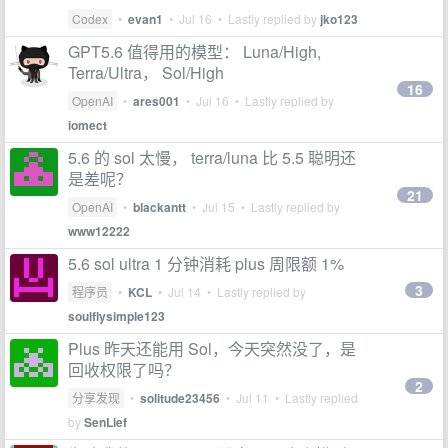
Codex
•
evan1
•
Jul 16
• Lastly replied by
jko123
GPT5.6 值得用的模型： Luna/High,
Terra/Ultra， Sol/High
16
OpenAI
•
ares001
•
Jul 16
• Lastly replied by
iomect
5.6 的 sol 太慢， terra/luna 比 5.5 聪明还
是差呢？
21
OpenAI
•
blackantt
•
Jul 15
• Lastly replied by
www12222
5.6 sol ultra 1 分钟消耗 plus 周限额 1%
3
程序员
•
KCL
•
Jul 14
• Lastly replied by
soulflysimple123
Plus 昨天还能用 Sol，今天突然没了，是
回收权限了吗？
2
分享发现
•
solitude23456
•
Jul 11
• Lastly replied
by
SenLief