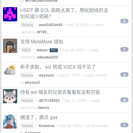
by
wo1de2hao3mei4le
USDT 换 SOL 损耗太高了，想玩短线的话
如何减少损耗？
5
Solana
•
asei2482dv93
•
Sep 29, 2025
• Lastly
replied by
bf109_
支持 MetaMask 钱包
1
V2EX
•
isbase
•
Sep 23, 2025
• Lastly
PRO
replied by
sduoduo233
新手求助， sol 转成 V2EX 钱不见了
4
Solana
•
wxyoux2
•
Sep 21, 2025
• Lastly replied
by
wxyoux2
持有 sol 域名的兄弟去看看有没有空投
4
Solana
•
d873139022
•
Sep 21, 2025
• Lastly
replied by
Jianrry
搁浅了，换点 gas
1
Solana
•
Ketteiron
•
Sep 20, 2025
• Lastly replied
by
Ketteiron