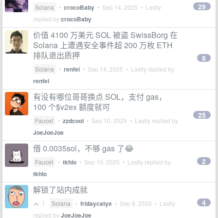
29
Solana
•
crocoBaby
•
Sep 14, 2025
• Lastly
replied by
crocoBaby
价值 4100 万美元 SOL 被盗 SwissBorg 在
Solana 上遭遇安全事件超 200 万枚 ETH
排队退出质押
8
Solana
•
renfei
•
Sep 14, 2025
• Lastly replied by
renfei
有没有哪位哥哥换点 SOL，支付 gas，
100 个$v2ex 额度就可
25
Faucet
•
zzdcool
•
Sep 10, 2025
• Lastly replied by
JoeJoeJoe
借 0.0035sol，不够 gas 了😂
2
Faucet
•
tkhlo
•
Sep 10, 2025
• Lastly replied by
tkhlo
解锁了站内成就
4
1
Solana
•
fridaycatye
•
Sep 8, 2025
• Lastly
replied by
JoeJoeJoe