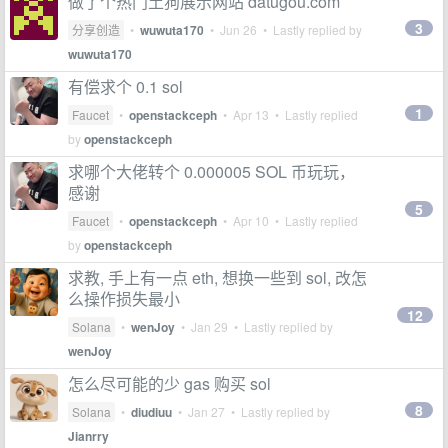
做了个热门土狗展示网站 datugou.com
3
分享创造
•
wuwuta170
•
Jun 26
• Lastly replied by
wuwuta170
有偿求个 0.1 sol
1
Faucet
•
openstackceph
•
Apr 13
• Lastly replied
by
openstackceph
求哪个大佬转个 0.000005 SOL 币玩玩，
感谢
5
Faucet
•
openstackceph
•
Apr 10
• Lastly replied
by
openstackceph
求教, 手上有一点 eth, 想换一些到 sol, 改怎
么操作损失最小
12
Solana
•
wenJoy
•
Jan 29
• Lastly replied by
wenJoy
怎么尽可能的少 gas 购买 sol
8
Solana
•
diudiuu
•
Jan 27
• Lastly replied by
Jianrry