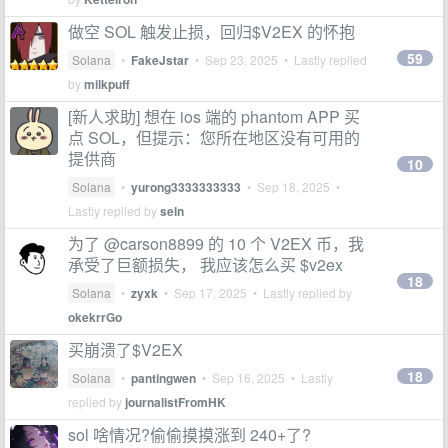
做空 SOL 触发止损，回归$V2EX 的怀抱
59
Solana
•
FakeJstar
•
Sep 23, 2025
• Lastly replied
by
milkpuff
[新人求助] 想在 ios 端的 phantom APP 买
点 SOL，但提示：您所在地区没有可用的
提供商
10
Solana
•
yurong3333333333
•
Sep 18, 2025
•
Lastly replied by
seln
为了 @carson8899 的 10 个 V2EX 币，我
承受了巨额损失， 我应该怎么买 $v2ex
18
Solana
•
zyxk
•
Sep 17, 2025
• Lastly replied by
okekrrGo
买崩溃了$V2EX
18
Solana
•
pantingwen
•
Sep 16, 2025
• Lastly
replied by
journalistFromHK
sol 啥情况?偷偷摸摸涨到 240+了?