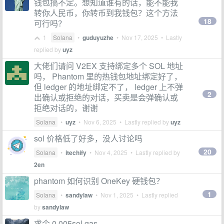
钱包搞不定。想知道谁有的话，能不能我
转你人民币，你转币到我钱包？这个方法
18
可行吗？
1
Solana
•
guduyuzhe
•
Nov 17, 2025
• Lastly
replied by
uyz
大佬们请问 V2EX 支持绑定多个 SOL 地址
吗， Phantom 里的热钱包地址绑定好了，
但 ledger 的地址绑定不了， ledger 上不弹
2
出确认或拒绝的对话，买卖是会弹确认或
拒绝对话的，谢谢
Solana
•
uyz
•
Nov 6, 2025
• Lastly replied by
uyz
sol 价格低了好多，没人讨论吗
20
Solana
•
itechify
•
Nov 4, 2025
• Lastly replied by
2en
phantom 如何识别 OneKey 硬钱包？
1
Solana
•
sandylaw
•
Nov 1, 2025
• Lastly replied
by
sandylaw
求个 0.005sol gas