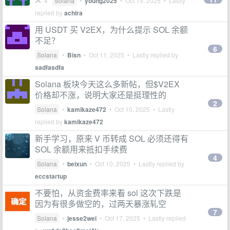
4
Solana
•
young2025
•
Oct 15, 2025
• Lastly
replied by
achira
用 USDT 买 V2EX，为什么提示 SOL 余额
不足？
6
Solana
•
Bisn
•
Oct 11, 2025
• Lastly replied by
sadfasdfa
Solana 板块今天这么多新帖，但$V2EX
价格却不涨，说明大家还是挺理性的
2
Solana
•
kamikaze472
•
Oct 10, 2025
• Lastly
replied by
kamikaze472
新手学习，原来 V 币转成 SOL 必须还得有
SOL 余额用来抵扣手续费
4
Solana
•
beixun
•
Oct 10, 2025
• Lastly replied by
eccstartup
不要怕，从资金费率来看 sol 这次下跌是
因为有很多做空的，过两天暴涨轧空
7
Solana
•
jesse2wei
•
Oct 17, 2025
• Lastly replied