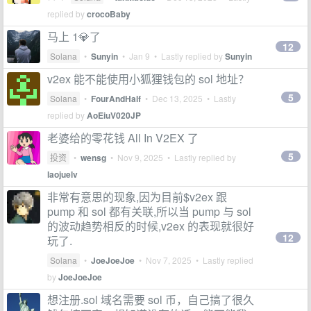
replied by
crocoBaby
马上 1💎了
12
Solana
•
Sunyin
•
Jan 9
• Lastly replied by
Sunyin
v2ex 能不能使用小狐狸钱包的 sol 地址？
5
Solana
•
FourAndHalf
•
Dec 13, 2025
• Lastly
replied by
AoEiuV020JP
老婆给的零花钱 All In V2EX 了
5
投资
•
wensg
•
Nov 9, 2025
• Lastly replied by
laojuelv
非常有意思的现象,因为目前$v2ex 跟
pump 和 sol 都有关联,所以当 pump 与 sol
的波动趋势相反的时候,v2ex 的表现就很好
12
玩了.
Solana
•
JoeJoeJoe
•
Nov 7, 2025
• Lastly replied
by
JoeJoeJoe
想注册.sol 域名需要 sol 币，自己搞了很久