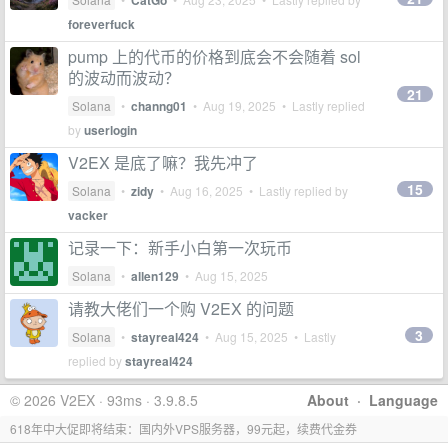
CatGo
foreverfuck
pump 上的代币的价格到底会不会随着 sol
的波动而波动？
21
Solana
•
channg01
•
Aug 19, 2025
• Lastly replied
by
userlogin
V2EX 是底了嘛？我先冲了
15
Solana
•
zidy
•
Aug 16, 2025
• Lastly replied by
vacker
记录一下：新手小白第一次玩币
Solana
•
allen129
•
Aug 15, 2025
请教大佬们一个购 V2EX 的问题
3
Solana
•
stayreal424
•
Aug 15, 2025
• Lastly
replied by
stayreal424
© 2026 V2EX · 93ms · 3.9.8.5
About
·
Language
618年中大促即将结束：国内外VPS服务器，99元起，续费代金券