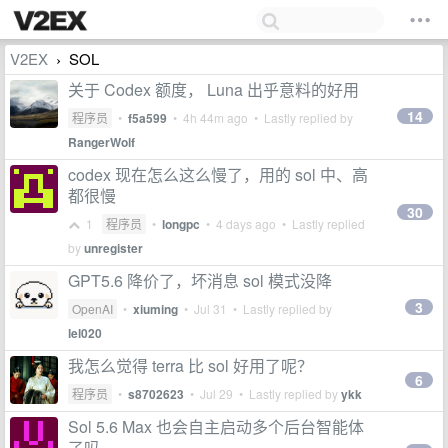
V2EX
SOL
›
关于 Codex 额度， Luna 出乎意料的好用
14
程序员
•
f5a599
•
4h 44m ago
• Lastly replied by
RangerWolf
codex 现在怎么这么慢了，用的 sol 中、高
都很慢
30
1
程序员
•
longpc
•
4 days ago
• Lastly replied
by
unregister
GPT5.6 降价了，坏消息 sol 模式没降
3
OpenAI
•
xiuming
•
Jul 31
• Lastly replied by
lel020
我怎么觉得 terra 比 sol 好用了呢？
6
程序员
•
s8702623
•
Jul 29
• Lastly replied by
ykk
Sol 5.6 Max 也会自主启动多个后台智能体
了吗