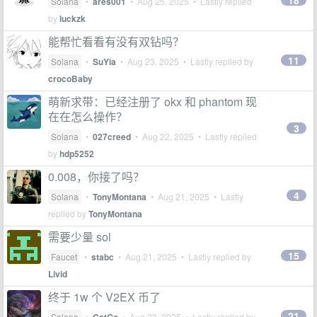
18
Solana
•
ares001
•
Aug 25, 2025
• Lastly replied
by
luckzk
能帮忙看看有没有双钻吗？
11
Solana
•
SuYia
•
Aug 23, 2025
• Lastly replied by
crocoBaby
萌新求带：已经注册了 okx 和 phantom 现
在在怎么操作？
3
Solana
•
027creed
•
Aug 22, 2025
• Lastly replied
by
hdp5252
0.008，你接了吗？
4
Solana
•
TonyMontana
•
Aug 21, 2025
• Lastly
replied by
TonyMontana
需要少量 sol
15
Faucet
•
stabc
•
Aug 21, 2025
• Lastly replied by
Livid
终于 1w 个 V2EX 币了
21
Solana
•
•
Aug 23, 2025
• Lastly replied by