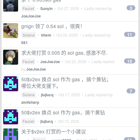
3
Faucet
•
Sunyin
•
Oct 27, 2025
• Lastly replied by
JoeJoeJoe
gmgn 领了 0.54 sol ，很爽！
11
Solana
•
tthem
•
Oct 24, 2025
• Lastly replied by
081
求大佬打赏 0.005 的 sol gas, 感激不尽.
15
Faucet
•
JoeJoeJoe
•
Oct 22, 2025
• Lastly replied
by
JoeJoeJoe
50$v2ex 换点 sol 作为 gas ，搞个黄钻；
哪位大佬支援下。
7
Solana
•
jiujiucq
•
Oct 17, 2025
• Lastly replied by
zenfsharp
50$v2ex 换点 sol 作为 gas，搞个黄钻
Faucet
•
jiujiucq
•
Oct 15, 2025
关于$v2ex 打赏的一个小建议
11