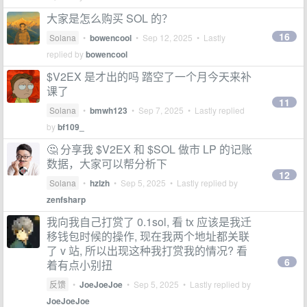
大家是怎么购买 SOL 的？
16
Solana
•
bowencool
•
Sep 12, 2025
• Lastly
replied by
bowencool
$V2EX 是才出的吗 踏空了一个月今天来补
课了
11
Solana
•
bmwh123
•
Sep 7, 2025
• Lastly replied
by
bf109_
🤔 分享我 $V2EX 和 $SOL 做市 LP 的记账
数据，大家可以帮分析下
12
Solana
•
hzlzh
•
Sep 5, 2025
• Lastly replied by
zenfsharp
我向我自己打赏了 0.1sol, 看 tx 应该是我迁
移钱包时候的操作, 现在我两个地址都关联
了 v 站, 所以出现这种我打赏我的情况? 看
6
着有点小别扭
反馈
•
JoeJoeJoe
•
Sep 5, 2025
• Lastly replied by
JoeJoeJoe