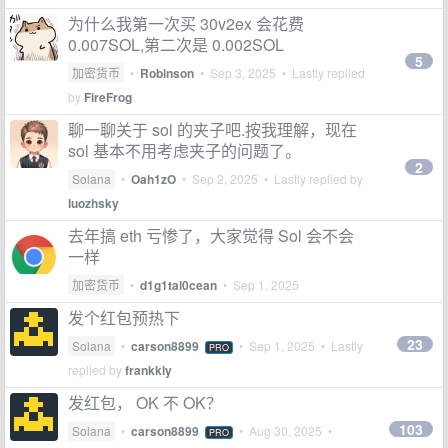
为什么我第一次买 30v2ex 会花费
0.007SOL,第二次是 0.002SOL
5
加密货币
•
Robinson
•
Sep 3, 2025
• Lastly replied
by
FireFrog
聊一聊关于 sol 的夹子吧.按我理解，现在
sol 基本不用考虑夹子的问题了。
2
Solana
•
Oah1zO
•
Sep 2, 2025
• Lastly replied by
luozhsky
去年搞 eth 亏惨了，大家觉得 Sol 会不会
一样
加密货币
•
d1g1tal0cean
•
Sep 1, 2025
发个红包预热下
23
Solana
•
carson8899
•
Sep 1, 2025
• Lastly
PRO
replied by
frankkly
发红包， OK 不 OK？
103
Solana
•
carson8899
•
Aug 30, 2025
•
PRO