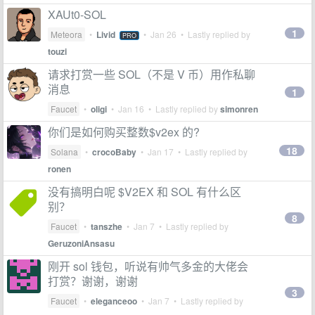
XAUt0-SOL
1
Meteora
•
Livid
•
Jan 26
• Lastly replied by
PRO
touzi
请求打赏一些 SOL（不是 V 币）用作私聊
消息
1
Faucet
•
oligi
•
Jan 16
• Lastly replied by
simonren
你们是如何购买整数$v2ex 的?
18
Solana
•
crocoBaby
•
Jan 17
• Lastly replied by
ronen
没有搞明白呢 $V2EX 和 SOL 有什么区
别？
8
Faucet
•
tanszhe
•
Jan 7
• Lastly replied by
GeruzoniAnsasu
刚开 sol 钱包，听说有帅气多金的大佬会
打赏？谢谢，谢谢
3
Faucet
•
eleganceoo
•
Jan 7
• Lastly replied by