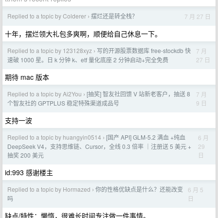
Replied to a topic by Colderer
摆烂还是转全栈？
7 月 27 日
›
十年，摆烂领大礼包多爽啊，顺便给自己休息一下。
Replied to a topic by 123128xyz
写的开源股票数据库 free-stockdb 快
7 月
›
27 日
速破 1000 星。日 k 分钟 k、etf 量化底座 2 分钟启动+完全免费
期待 mac 版本
Replied to a topic by Ai2You
[抽奖] 智友社回馈 V 站新老客户，抽送 8
7 月
›
9 日
个智友社的 GPTPLUS 稳定特殊渠道成品号
支持一波
Replied to a topic by huangyin0514
[国产 API] GLM-5.2 满血 +纯血
6 月
›
29
DeepSeek V4，支持思维链、Cursor，全线 0.3 倍率 ｜注册送 5 美元 +
日
抽奖 200 美元
id:993 感谢楼主
Replied to a topic by Hormazed
你的性格优缺点是什么？还能改变
6 月 5
›
日
吗
缺点/特性：懒惰，很难长时间专注做一件事情。