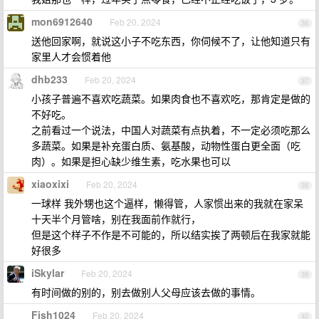
mon6912640
Feb 20, 2024
36
送他回家啊，就说这小子不吃东西，你伺候不了，让他知道只有
家里人才会惯着他
dhb233
Feb 20, 2024
37
小孩子普遍不喜欢吃蔬菜。如果肉食也不喜欢吃，那肯定是做的
不好吃。
之前看过一个说法，中国人对蔬菜有点执着，不一定必须吃那么
多蔬菜。如果是补充蛋白质、氨基酸，动物性蛋白更全面（吃
肉）。如果是担心缺少维生素，吃水果也可以
xiaoxixi
Feb 20, 2024
38
一球样 我外甥也这个逼样，懒得管，人家惯出来的我就在家呆
十天半个月管啥，别在我面前作就行，
但是这个样子不作是不可能的，所以结实挨了两顿后在我家就能
好很多
iSkylar
Feb 20, 2024
39
有时间做的别的，别去做别人父母应该去做的事情。
Fish1024
Feb 20, 2024
40