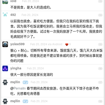
iold
Feb 20, 2024
13
不是挑食，是大人的造成的。
492
Feb 20, 2024
14
以前我也挑食，喜欢吃方便面，但我只在我妈在家的情况下挑
食。因为我不吃饭说要吃别的，我爸会立马将我的饭收走，但我
妈会给我下方便面。试过有一次我妈旅游了一个礼拜，我挑食的
毛病就好不少了。
yolee599
Feb 20, 2024 via Android
9
15
狠心 + 耐心，切断所有零食来源，饿就饿几天，饿几天大白米饭
都吃得喷香。但是我还是不建议管亲戚的孩子，到时候出事就是
你的问题
yingha
Feb 20, 2024
16
很大一部分原因是家长宠溺的
mqllin
Feb 20, 2024
OP
17
@
Pernalin
春节期间去西安旅游，在外面天天下馆子也是不咋
吃，光想着吃肯德基
mqllin
Feb 20, 2024
OP
18