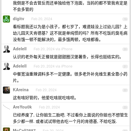
我倒是不会去管反而还单独给他下泡面，当妈的都不管我肯定是
不会多管的
digitv
Feb 20, 2024
19
看标题我还以为是小孩子，都七岁了，难道娃没上过幼儿园？上
幼儿园天天肯德基？这不就是单纯惯的吗？所有不吃饭的臭毛病
没有饿一顿不能解决的，最多饿两顿，吃啥都香。
Adelell
Feb 20, 2024 via iPhone
20
认识的老外每天正餐就是甜甜圈汉堡薯条，长得也挺结实的。
Adelell
Feb 20, 2024 via iPhone
21
中餐宽油重辣调料多不一定健康。很多老外补充维生素全靠小药
片。
KAreina
Feb 20, 2024
22
这有啥好管的，他爱吃啥就吃啥呗。
AreYou0k
Feb 20, 2024
23
已经养废了, 让你姐生二胎吧. 不过看你上面说的你姐也不想管生
多少都一样. 或者试试带他去吃一个月的肯德基, 不给吃饭.
McCall2887
Feb 20, 2024