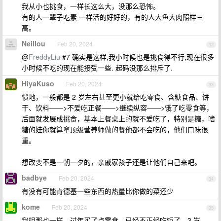
我从小也挑食，一样长这么大，没那么恐怖。
有的人一辈子吃素 一样活的好好的，有的人大鱼大肉照样三
高。
Neillou
Feb 20, 2024
32
@
FreddyLiu
#7 确实是这样,我小时候也是挑食得不行,现在很多
小时候不吃的现在能接受一些. 起码没那么排斥了.
HiyaKuso
Feb 20, 2024
33
惯地，一般都是 2 岁左右甚至更小就给吃零食、含糖食品、饼
干、饮料——>不爱吃正餐——>继续纵容——>饿了吃零食等，
后面就发展成挑食，基本上餐桌上的就不爱吃了，特别是糖，嗜
糖的娃你就算拿顶级营养师做的餐他都不会吃的，他们口味很
重。
想改变不是一朝一夕的，亲戚家孩子还是让他们自己来吧。
badbye
Feb 20, 2024
34
有没有可能肯德基一些东西的热量比你做的菜还少
kome
Feb 20, 2024
35
我姐那也一样，过年买了点零食，已经不正经吃饭了，3 岁。