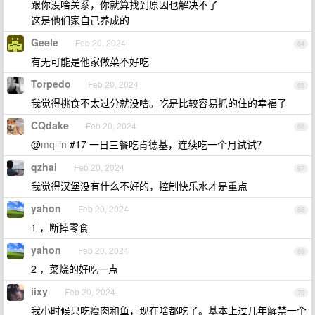
跟你没啥关系，你就算找到原因也解决不了
这是他们家自己养成的
Geele
Feb 20, 2024
64
有无可能是他家做菜不好吃
Torpedo
Feb 20, 2024
65
我觉得挑食不太过分就没啥。吃是比较容易抓的住的幸福了
CQdake
Feb 20, 2024
66
@
mqllin
#17 一日三餐吃肯德基，连续吃一个月试试？
qzhai
Feb 20, 2024
67
我觉得汉堡没有什么不好的，控制快乐水才是重点
yahon
Feb 20, 2024
68
1 ，断掉零食
yahon
Feb 20, 2024
69
2 ，菜烧的好吃一点
iixy
Feb 20, 2024
70
我小时候只吃瘦肉和鱼，现在啥都吃了。基本上过几年解禁一个