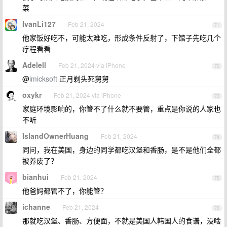
菜
IvanLi127
Feb 21, 2024
71
他家饭好吃不，可能太难吃，形成条件反射了，下馆子先吃几个
疗程看看
Adelell
Feb 21, 2024 via iPhone
72
@
imicksoft
正月剃头死舅舅
oxykr
Feb 21, 2024 via iPhone
73
家庭环境影响的，你管不了什么就不要管，重点是你说的人家也
不听
IslandOwnerHuang
Feb 21, 2024
74
同问，我在美国，身边的同学都吃汉堡和香肠，是不是他们全都
被养废了？
bianhui
Feb 21, 2024
75
他爸妈都管不了，你能管？
ichanne
Feb 21, 2024
76
那就吃汉堡、香肠、方便面，不就是美国人韩国人的食谱，没啥