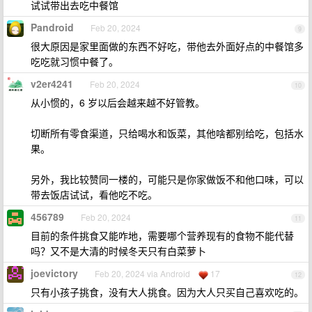
试试带出去吃中餐馆
Pandroid
Feb 20, 2024
9
很大原因是家里面做的东西不好吃，带他去外面好点的中餐馆多
吃吃就习惯中餐了。
v2er4241
Feb 20, 2024
10
从小惯的，6 岁以后会越来越不好管教。
切断所有零食渠道，只给喝水和饭菜，其他啥都别给吃，包括水
果。
另外，我比较赞同一楼的，可能只是你家做饭不和他口味，可以
带去饭店试试，看他吃不吃。
456789
Feb 20, 2024
11
目前的条件挑食又能咋地，需要哪个营养现有的食物不能代替
吗？又不是大清的时候冬天只有白菜萝卜
joevictory
Feb 20, 2024 via Android
17
12
只有小孩子挑食，没有大人挑食。因为大人只买自己喜欢吃的。