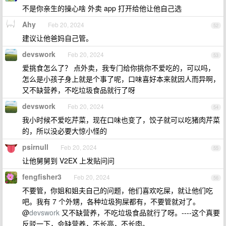
不是你亲生的操心啥 外卖 app 打开给他让他自己选
Ahy
Feb 20, 2024
52
建议让他爸妈自己管。
devswork
Feb 20, 2024
53
爱挑食怎么了？ 点外卖，我专门给你挑你不爱吃的，可以吗，
怎么是小孩子身上就是个事了呢，口味喜好本来就因人而异啊，
又不缺营养，不吃垃圾食品就行了呀
devswork
Feb 20, 2024
54
我小时候不爱吃芹菜，现在口味也变了，饺子就可以吃猪肉芹菜
的，所以没必要大惊小怪的
psirnull
Feb 20, 2024
55
让他舅舅到 V2EX 上发贴问问
fengfisher3
Feb 20, 2024
56
不要管，你姐和姐夫自己的问题，他们喜欢吃屎，就让他们吃
吧。我有 7 个外甥，各种垃圾狗屎都有，不要管就对了。
@
devswork
又不缺营养，不吃垃圾食品就行了呀。----这个真要
反驳一下，会缺营养，不长高，不长肉。