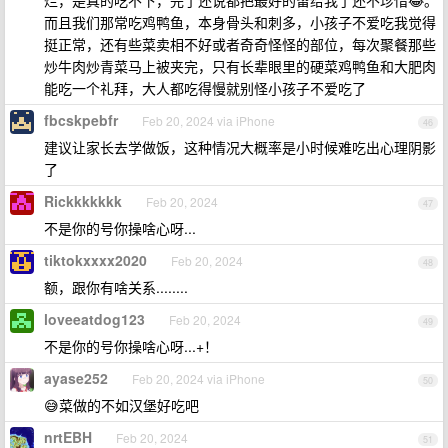
烂，是真的吃不下，完了还说都把最好的留给我了还不珍惜😂。
而且我们那常吃鸡鸭鱼，本身骨头和刺多，小孩子不爱吃我觉得
挺正常，还有些菜卖相不好或者奇奇怪怪的部位，每次聚餐那些
炒牛肉炒青菜马上被夹完，只有长辈眼里的硬菜鸡鸭鱼和大肥肉
能吃一个礼拜，大人都吃得慢就别怪小孩子不爱吃了
fbcskpebfr
Feb 20, 2024 via iPhone
46
建议让家长去学做饭，这种情况大概率是小时候难吃出心理阴影
了
Rickkkkkkk
Feb 20, 2024
47
不是你的号你操啥心呀...
tiktokxxxx2020
Feb 20, 2024
48
额，跟你有啥关系........
loveeatdog123
Feb 20, 2024
49
不是你的号你操啥心呀...+！
ayase252
Feb 20, 2024 via iPhone
50
😅菜做的不如汉堡好吃吧
nrtEBH
Feb 20, 2024
51