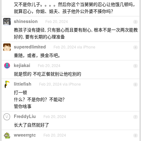
又不是你儿子。。。。然后你这个当舅舅的忍心让他饿几顿吗，
就算忍心，你姐、姐夫、孩子他外公外婆不揍你吗？
shinession
Feb 20, 2024
3
教孩子没有捷径, 只有狠心而且要有耐心, 根本不是一次两次能教
好的, 要有长期的心理准备
superedlimited
Feb 20, 2024 via iPhone
4
重随，或者，换金币吧。
kejiakai
Feb 20, 2024
5
就是惯的 不吃正餐就别让他吃别的
littiefish
Feb 20, 2024 via iPhone
6
打一顿
什么？不是你的？不能动？
管你啥事
FreddyLiu
Feb 20, 2024
7
长大了自然就好了
wweerrgtc
Feb 20, 2024
8