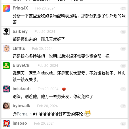
FringJX
Feb 20, 2024
57
分析一下这些爱吃的食物配料表是啥，那部分刺激了你外甥的味
蕾
barbery
Feb 20, 2024
58
都是惯出来的，饿几天就好了
clifftts
Feb 20, 2024
59
还是操心多挣钱吧，说明以后外甥还需要你资金帮一把
BraveChi
Feb 20, 2024
60
饿两天，家里有啥吃啥。还是家长太溺爱，不敢饿着孩子，其实
饿一饿没关系。
imicksoft
Feb 20, 2024
1
61
别管，别惹他，他万一去剪头发，你就危险了
bytewalk
Feb 20, 2024
62
@
Pernalin
#1 哈哈哈哈哈好可爱的评论
imsoso
Feb 20, 2024
63