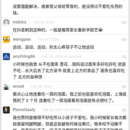
说靠饿能解决，或者怪父母给零食的，是没带过不爱吃东西的
娃。
treblex
Feb 20, 2024
41
在抖音刷到这种的，一般是推荐家长重新学厨艺😂
wangpao
Feb 20, 2024
42
运动，运动，运动，别太心疼孩子不让他运动
anything66
Feb 20, 2024 via Android
43
小时候也挑食 从不吃面条 葱花…我妈说过面条多好吃好吃 就是
不吃…长大后去了北方读书 就爱上北方的食品了 面条也喜欢吃
了 北方的各种饼
aroad
Feb 20, 2024
44
狠点心让他连着吃一周的泡面，我之前也挺喜欢吃泡面，上海疫
情封了 2 个月 连着吃了一周泡面看到泡面就有点想吐了。
PierreGasly
Feb 20, 2024 via iPhone
45
我也赞同是做得不好吃所以小孩子不爱吃，我小时候家长每次都
给我留鸡腿鸭腿，但是这些腿有时候没煮烂，根本咬不动撕不