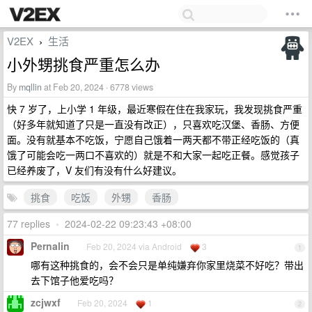
V2EX
生活
›
小外甥挑食严重怎么办
By
mqllin
at Feb 20, 2024 · 6778 views
快 7 岁了，上小学 1 年级，最近寒假在住在我家玩，我发现挑食严重
（好多年就知道了只是一直没有改正），只喜欢吃汉堡、香肠、方便
面。没有就基本不吃饭，宁愿自己饿着一两天都不带正经吃饭的（真
饿了可能会吃一两口不喜欢的）就是不和大家一起吃正餐。感觉孩子
已经养废了，V 友们有没有什么好建议。
挑食
吃饭
外甥
香肠
77 replies
•
2024-02-22 09:23:43 +08:00
Pernalin
Feb 20, 2024 via Android
3
1
哪有这种挑食的，会不会只是单纯嫌弃你家里烧菜不好吃？带出
去下馆子他爱吃吗？
zcjwxf
Feb 20, 2024
1
2