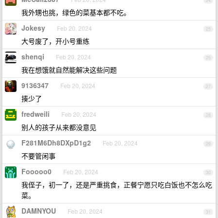
24
我外甥也挑，绿色的菜基本都不吃。
Jokesy
Feb 20, 2024
25
大号废了，开小号重练
shenqi
Feb 20, 2024
26
我在想饿就自然能解决这些问题
9136347
Feb 20, 2024
27
揍少了
fredweili
Feb 20, 2024
28
别人的孩子从来都没意见
F281M6Dh8DXpD1g2
Feb 20, 2024
29
不要管闲事
Fooooo0
Feb 20, 2024
30
我侄子，初一了，还是严重挑食，正餐宁愿只吃白饭也不怎么吃
菜。
DAMNYOU
Feb 20, 2024
31