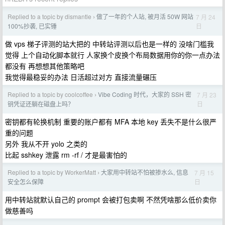
Replied to a topic by dismantle
做了一年的个人站, 被月活 50W 网站
7 月 24
›
日
100%抄袭, 已实锤
做 vps 梯子评测的站大把的 中转站评测以后也是一样的 没啥门槛我
觉得 上个自动化脚本就行 人家换个皮换个布局数据用你的你一点办法
都没有 再想想其他策略吧
我觉得最稳妥的办法 日活超过对方 直接流量碾压
Replied to a topic by coolcoffee
Vibe Coding 时代，大家的 SSH 密
7 月 23
›
日
钥凭证还躺在磁盘上吗？
密钥都有轮换机制 重要的账户都有 MFA 本地 key 丢失不是什么很严
重的问题
另外 我从不开 yolo 之类的
比起 sshkey 泄露 rm -rf / 才是最害怕的
Replied to a topic by WorkerMatt
大家用中转站不怕被掺水么, 信息
7 月 15
›
日
安全怎么保障
用中转站就默认自己的 prompt 会被打包卖啊 不然凭啥那么低价卖你
做慈善吗