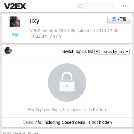
iixy
打赏
V2EX member #367295, joined on 2018-12-02
0
15:44:47 +08:00
Switch topics list
Per iixy's settings, the topics list is hidden
Deals
info, including closed deals, is not hidden
iixy's recent replies