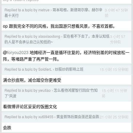
Replied to a topic by metrue
哥本哈根、斯德哥尔摩、赫尔辛
3 小时 47 分钟
›
前
基十天行
op 跟我完全不同的风格，我出国游只想看风景，不喜欢首都。
Replied to a topic by xiaoxiaodong
实在看不下去了，本身认知低
3 小时 57
›
分钟前
的人是不会承认自己认知低的~
@
foryou2023
地摊经济一直是循环往复的，经济特别差的时候放松一
阵，等堵路严重了再严管一阵。
Replied to a topic by SoldierL
炒股炒的影响上班
15 小时 10 分钟前
›
满仓抄底啊，减仓踏空你更难受
Replied to a topic by ywutiao
怎么看待鸿蒙智行回应“竹知
15 小时 11 分钟
›
前
了”风波
看微博评论区妥妥的饭圈文化
Replied to a topic by xut09455
黄金首饰后面会涨还是会跌
21 小时 25 分钟前
›
会跌