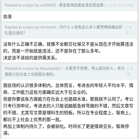
Replied to a topic by xut09455
黄金首饰后面会涨还是会跌
21 小时 25 分钟前
›
会涨
Replied to a topic by Vermonth
为什么 v 站有这么多人都觉得结婚出彩
2 天
›
前
礼是应该的？
没有什么正确不正确，就像不全额交社保又不是从现在才开始算违法
的，而是一开始就是违法，还不是存在了那么多年。
决定该不该给的是供需关系。
Replied to a topic by Mayday9421
大家觉不觉得，考公成功的人，各方
2 天
›
前
面能力在社会上也是超水准的。
我驻场的认识很多体制内，总体而言，考进去的年轻人平均水平、情
商、工作能力这些方面确实远大于在企业的。
但是你要说各方面能力在社会上也是超水准，那我就不认同了。考公
只考行测申论，考进去的人只能说脑筋急转弯做的不错，然后文章写
的不错，尤其写文章是理科生的短板。所以在专业程度上，智商上，
都比不上社会上优秀的那一批。
再加上体制内待久了，会被驯化。时间长了更是情商见长，智商停
滞。