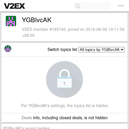
YGBlvcAK
V2EX member #185740, joined on 2016-08-06 19:11:59
+08:00
Switch topics list
Per YGBlvcAK's settings, the topics list is hidden
Deals
info, including closed deals, is not hidden
YGBlvcAK's recent replies