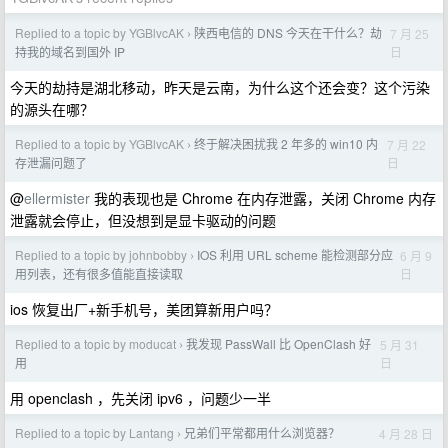
Replied to a topic by YGBlvcAK
陕西电信的 DNS 今天在干什么？劫
7 月 25
›
日
持我的域名到国外 IP
今天的劫持是湖北移动，昨天是云南，为什么这个还会变？这个污染
的源头在哪？
Replied to a topic by YGBlvcAK
终于解决困扰我 2 年多的 win10 内
7 月 22
›
日
存泄漏问题了
@
ellermister
我的表现也是 Chrome 在内存泄露，关闭 Chrome 内存
泄露就会停止，但没想到是显卡驱动的问题
Replied to a topic by johnbobby
IOS 利用 URL scheme 能检测部分应
6 月 9
›
日
用列表，还有很多值能直接读取
ios 恢复出厂+新手机号，美团算新用户吗？
Replied to a topic by moducat
我发现 PassWall 比 OpenClash 好
5 月 31
›
日
用
用 openclash ，先关闭 ipv6 ，问题少一半
Replied to a topic by Lantang
兄弟们平常都用什么浏览器？
4 月 28 日
›