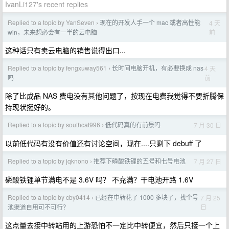
IvanLi127's recent replies
Replied to a topic by YanSeven
现在的开发人手一个 mac 或者高性能
4 天
›
前
win，未来想必会有一半的云电脑
这种话只有卖云电脑的销售说得出口...
Replied to a topic by fengxuway561
长时间电脑开机，有必要换成 nas
4 天
›
前
吗
除了比成品 NAS 费电没有其他问题了，按现在电费我觉得不要折腾保
持现状挺好的。
Replied to a topic by southcat996
低代码真的有前景吗
7 月 30 日
›
以前低代码有没有价值还有讨论空间，现在....只剩下 debuff 了
Replied to a topic by jqknono
推荐下磷酸铁锂的五号和七号电池
7 月 27 日
›
磷酸铁锂单节满电不是 3.6V 吗？ 不充满？干电池开路 1.6V
Replied to a topic by cby0414
已经在中转花了 1000 多块了，找个号
7 月 25
›
日
池渠道自用可不可行？
这点量去接中转站用的上游恐怕不一定比中转便宜，然后只接一个上