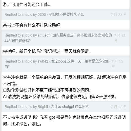
游，可用性可能还会下降...
Replied to a topic by 0203
孕妇就不需要排队了么
7 月 23 日
›
某书上不会有什么不排队攻略吧
Replied to a topic by ethusdt
国内服务器云厂商不检测未备案域名的
7 月 13
›
日
443 端口解析吗？
会拦吧，新开个机吗？我记得过一两天就会阻断。
Replied to a topic by sw042
像 ZCode 这种一天一更新是怎么做到
7 月 13
›
日
的？
合并冲突就是一个简单的苦差事，开发流程规范好，AI 解决冲突几乎
不出错。
自动化测试搞好也不至于经常出不可接受的问题。
AI 清洗复现整理反馈的缺陷后，信息也很充足，修起来也很快。
Replied to a topic by Brightt
为什么 chatgpt 这么固执
7 月 12 日
›
不支持生成透明吧？我看 gpt 都是靠纯色背景色在本地扣图弄成透明
的，比如绿色，紫色。