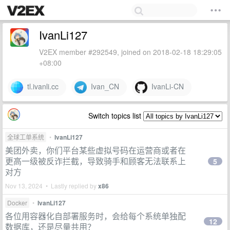
IvanLi127
V2EX member #292549, joined on 2018-02-18 18:29:05
+08:00
tl.ivanli.cc
Ivan_CN
IvanLi-CN
Switch topics list
全球工单系统
•
IvanLi127
美团外卖，你们平台某些虚拟号码在运营商或者在
更高一级被反诈拦截，导致骑手和顾客无法联系上
5
对方
Nov 13, 2024 • Lastly replied by
x86
Docker
•
IvanLi127
各位用容器化自部署服务时，会给每个系统单独配
12
数据库，还是尽量共用？