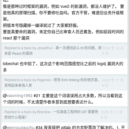
像是那种过时框架的漏洞，例如 vue2 的新漏洞，都没人维护了。 要
是他真的原理扫描，你不要修吐血吗。官方不管，难道旧业务升级框
架。
把版本号隐藏掉一编译就过了 大家都舒服。
要是真要命的漏洞，肯定你自己比审查人员还着急，例如前段时间的
react 那个漏洞
Replied to a topic by Jony4Fun
第一次遇到这么 bt 的问题，原
2025 年 12 月
›
6 日
来是 React 的漏洞
lobechat 也中招了，这次这个影响范围感觉比之前的 log4j 漏洞大的
多
Replied to a topic by fingerxie
感觉 Kimi tinking 吹的很厉害，
2025 年 11 月
›
9 日
使用起来差强人意
@
xiaoming1992
#21 主要是这个词语误用占大多数，所以当看到这
个词的时候，不太清楚作者本意到底想要表达什么。
Replied to a topic by Branlice
一位高级工程师的 GIT 需要熟
2025 年 11 月
›
8 日
悉到什么程度？
@
wenrouxiaozhu
#34 我直接把 gitlab 的合并配置改了解决的。1. 不