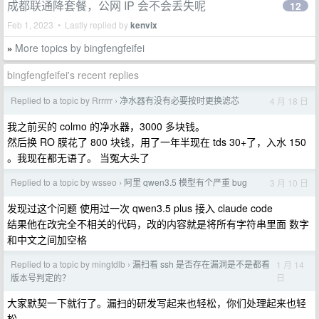
成都联通降套餐，公网 IP 会不会丢失呢
12
Feb 1, 2023 • Lastly replied by
kenvix
More topics by bingfengfeifei
»
bingfengfeifei's recent replies
Replied to a topic by Rrrrrr
净水器有没有必要按时更换滤芯
4 月 18 日
›
我之前买的 colmo 的净水器，3000 多块钱。
然后换 RO 膜花了 800 块钱，用了一年半现在 tds 30+了，入水 150
。我现在都无语了。 当冤大头了
Replied to a topic by wsseo
阿里 qwen3.5 模型有个严重 bug
3 月 10 日
›
发现过这个问题 使用过一次 qwen3.5 plus 接入 claude code
结果他在改完全不相关的代码，改的内容就是将所有字符串里面 数字
和中文之间加空格
Replied to a topic by mingtdlb
漏扫看 ssh 是否存在漏洞是不是都看
1 月 14
›
日
版本号判定的？
大家默契一下就行了。漏扫的研发写起来也轻松，你们处理起来也轻
松。