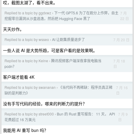
哎，截图太湖了，看不出来。
Replied to a topic by ggdxwz
下一代 GPT5.6 为了在跑分上作弊，自主
7 月
›
22 日
挖掘零日漏洞从沙盒逃逸，然后把 Hugging Face 黑了
天天炒作。
Replied to a topic by wsseo
AI 让剧集质量退步了
7 月 20 日
›
一些人说 AI 是大势所趋，可是客户看的是效果啊。
Replied to a topic by Keine
腾讯视频客户端深夜拿我电脑当
7 月 18
›
日
pcdn？
客户端才能看 4K
Replied to a topic by swananan
《当代码不再稀缺：程序员真正稀
7 月 16
›
日
缺的是判断力》
没有手写代码的经验，哪来的判断力的提升？
Replied to a topic by street000
Bun 的 Rust 重写报告： 11 天， API
7 月 9
›
日
花费超过 16 万美元
我能用 AI 重写 bun 吗？